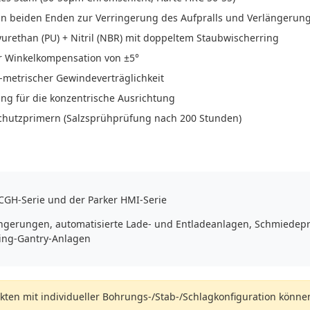
an beiden Enden zur Verringerung des Aufpralls und Verlängerun
urethan (PU) + Nitril (NBR) mit doppeltem Staubwischerring
r Winkelkompensation von ±5°
-metrischer Gewindeverträglichkeit
ng für die konzentrische Ausrichtung
chutzprimern (Salzsprühprüfung nach 200 Stunden)
D/CGH-Serie und der Parker HMI-Serie
ängerungen, automatisierte Lade- und Entladeanlagen, Schmiedepr
ing-Gantry-Anlagen
ukten mit individueller Bohrungs-/Stab-/Schlagkonfiguration könne