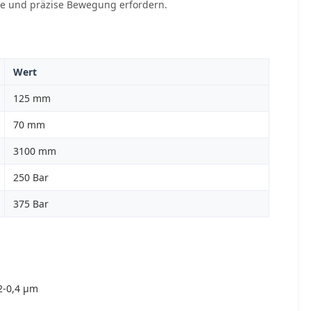
te und präzise Bewegung erfordern.
Wert
125 mm
70 mm
3100 mm
250 Bar
375 Bar
2-0,4 μm