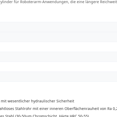
kzylinder für Roboterarm-Anwendungen, die eine längere Reichwei
t wesentlicher hydraulischer Sicherheit
nahtloses Stahlrohr mit einer inneren Oberflächenrauheit von Ra 0,
es Stahl (30-50μm Chromschicht, Härte HRC 50-55)