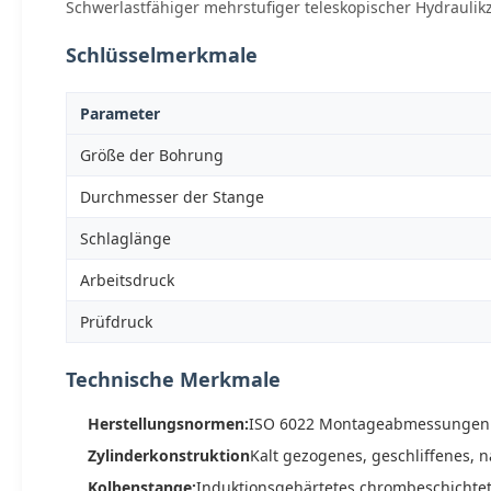
Schwerlastfähiger mehrstufiger teleskopischer Hydrauli
Schlüsselmerkmale
Parameter
Größe der Bohrung
Durchmesser der Stange
Schlaglänge
Arbeitsdruck
Prüfdruck
Technische Merkmale
Herstellungsnormen:
ISO 6022 Montageabmessungen mi
Zylinderkonstruktion
Kalt gezogenes, geschliffenes, 
Kolbenstange:
Induktionsgehärtetes chrombeschichtet