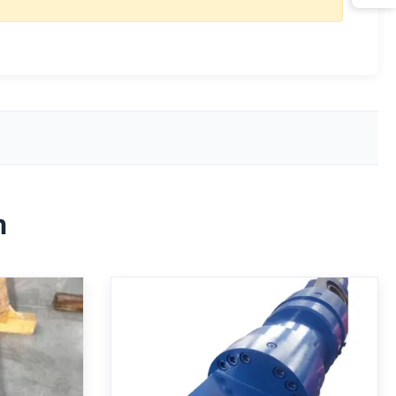
h
der mit 2040
Mehrstufiger Teleskop-
mpatibeler
Hydraulikzylinder mit