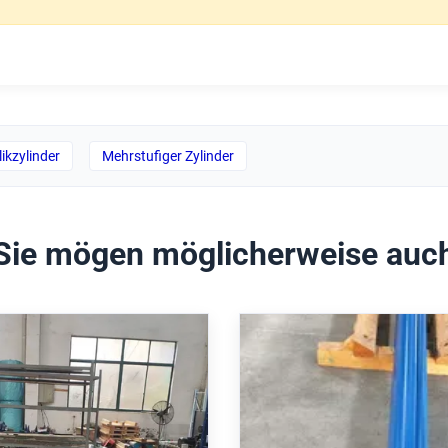
ikzylinder
Mehrstufiger Zylinder
Sie mögen möglicherweise auc
stmühle hydraulischer
Langstakt-Hydraulikzylin
r mit 160 mm Bohrung
mm-Streck ISO 6022 ko