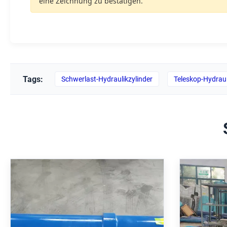
eine Zeichnung zu bestätigen.
Tags:
Schwerlast-Hydraulikzylinder
Teleskop-Hydraul
Teleskopischer
Schwerla
Hydraulikzylinder mit 250 Bar
Zylinde