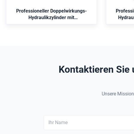
Konstruktion und zuverlässigem Betrieb
Anpas
unter Hochdruckbedingungen. Technische
Druckb
Professioneller Doppelwirkungs-
Profess
...
Hydraulikzylinder mit
Hydrau
hartchrombeschichteter Stange und
Bohru
Druckbereich von 16MPa-31,5MPa
Kontaktieren Sie 
Unsere Mission 