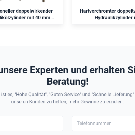
sbare Abmessungen und
Doppelzylinder funktioniert 
ereich von 16–31,5 MPa.
zu einwirkenden Zylindern, d
ioneller doppelwirkender
Hartverchromter doppelt
Feder oder eine äußere
likölzylinder mit 40 mm
Hydraulikzylinder 
ng und 60 mm Schlag
kundenspezifischen Ab
für die industrielle Autom
unsere Experten und erhalten S
Beratung!
ist es, "Hohe Qualität", "Guten Service" und "Schnelle Lieferung
unseren Kunden zu helfen, mehr Gewinne zu erzielen.