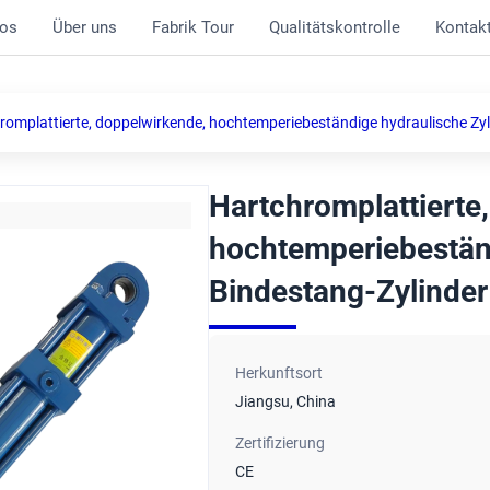
os
Über uns
Fabrik Tour
Qualitätskontrolle
Kontak
romplattierte, doppelwirkende, hochtemperiebeständige hydraulische Zyli
Hartchromplattierte
hochtemperiebeständ
Bindestang-Zylinder 
Herkunftsort
Jiangsu, China
Zertifizierung
CE