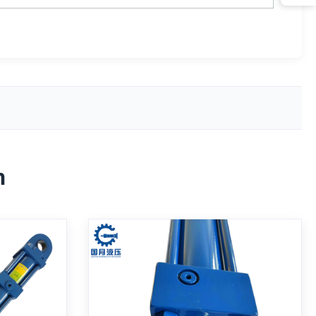
h
rte,
Hartverchromter
e,
doppeltwirkender