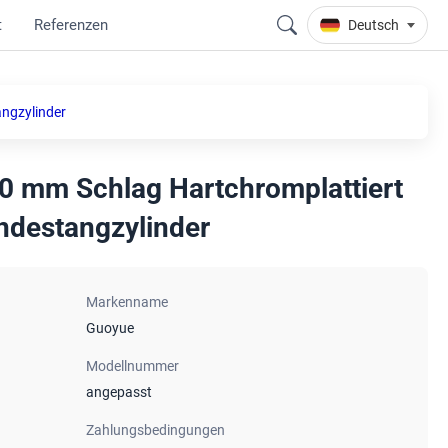
t
Referenzen
Deutsch
angzylinder
0 mm Schlag Hartchromplattiert
indestangzylinder
Markenname
Guoyue
Modellnummer
angepasst
Zahlungsbedingungen