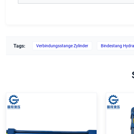
Tags:
Verbindungsstange Zylinder
Bindestang Hydrau
Professioneller
Doppelwirkungs-
d