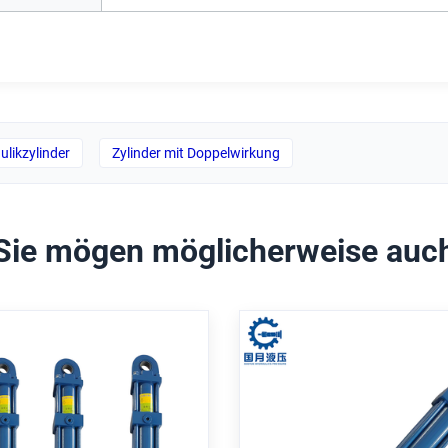
likzylinder
Zylinder mit Doppelwirkung
Sie mögen möglicherweise auc
Professioneller
Hartchromplattie
oppelwirkender
doppelwirkend