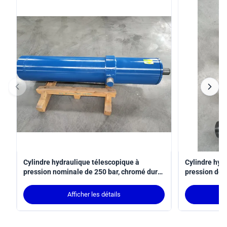
Cylindre hydraulique télescopique à
Cylindre hyd
pression nominale de 250 bar, chromé dur
pression de 
et monté sur tronçon MT4
une course d
applications
Afficher les détails
norme ISO 6