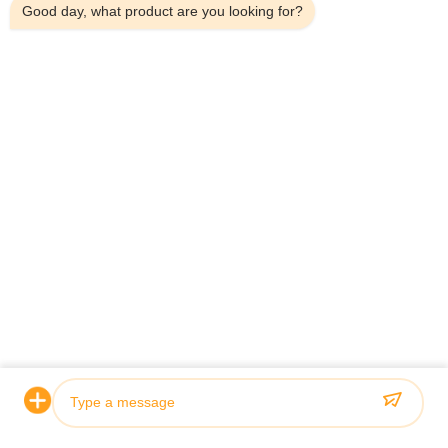
Good day, what product are you looking for?
OEM Double Shield TBM Telescopische
Schildmachi
Hydraulische Cylinder voor Tunnelboring
hydraulische
Machine
Bekijk details