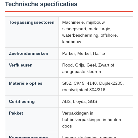
Technische specificaties
Toepassingssectoren
Machinerie, mijnbouw,
scheepvaart, metallurgie,
waterbescherming, offshore,
landbouw
Zeehondenmerken
Parker, Merkel, Hallite
Verfkleuren
Rood, Grijs, Geel, Zwart of
aangepaste kleuren
Materiële opties
St52, CK45, 4140, Duplex2205,
roestvrij staal 304/316
Certificering
ABS, Lloyds, SGS
Pakket
Verpakkingen in
bubbelverpakkingen in houten
doos
Kerncomponenten
Lagers, drukvaten, pompen