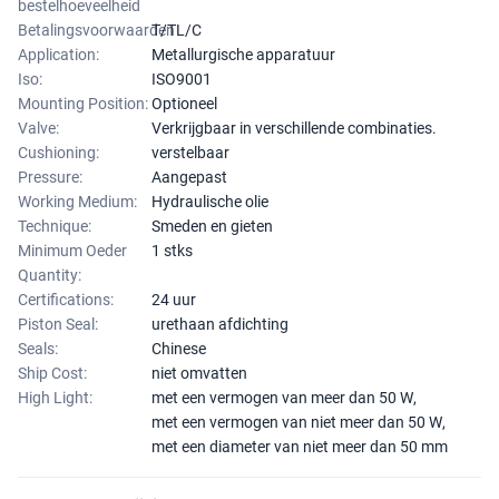
bestelhoeveelheid
Betalingsvoorwaarden
T/TL/C
Application:
Metallurgische apparatuur
Iso:
ISO9001
Mounting Position:
Optioneel
Valve:
Verkrijgbaar in verschillende combinaties.
Cushioning:
verstelbaar
Pressure:
Aangepast
Working Medium:
Hydraulische olie
Technique:
Smeden en gieten
Minimum Oeder
1 stks
Quantity:
Certifications:
24 uur
Piston Seal:
urethaan afdichting
Seals:
Chinese
Ship Cost:
niet omvatten
High Light:
met een vermogen van meer dan 50 W
,
met een vermogen van niet meer dan 50 W
,
met een diameter van niet meer dan 50 mm