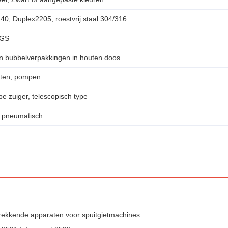
40, Duplex2205, roestvrij staal 304/316
SGS
n bubbelverpakkingen in houten doos
aten, pompen
pe zuiger, telescopisch type
n pneumatisch
rekkende apparaten voor spuitgietmachines