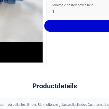
Minimale bestelhoeveelheid
1
Productdetails
or hydraulische cilinder
,
Bidirectionele gelaste oliecilinder
,
Geautomatisee