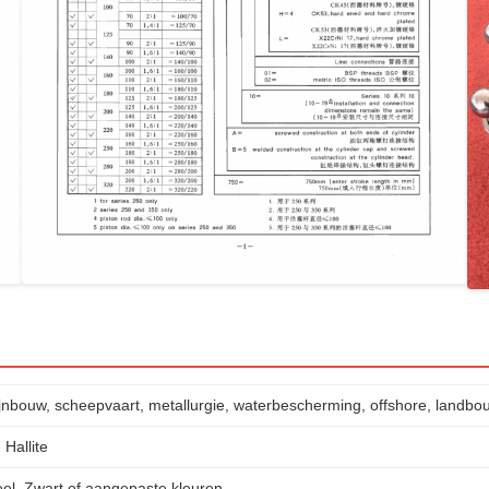
jnbouw, scheepvaart, metallurgie, waterbescherming, offshore, landbo
 Hallite
eel, Zwart of aangepaste kleuren