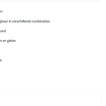
01
jgbaar in verschillende combinaties.
past
 en gieten
e