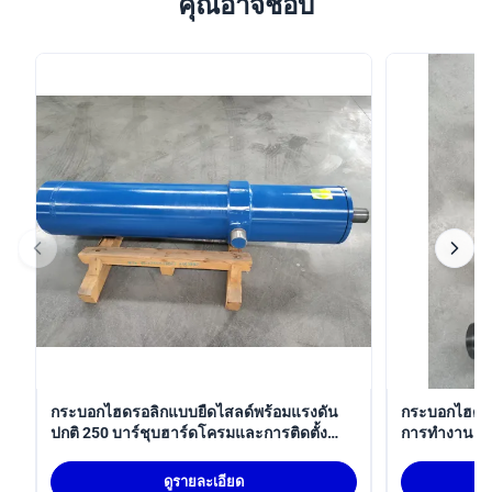
คุณอาจชอบ
กระบอกไฮดรอลิกแบบยืดไสลด์พร้อมแรงดัน
กระบอกไฮดรอ
ปกติ 250 บาร์ชุบฮาร์ดโครมและการติดตั้ง
การทํางาน 2
Trunnion MT4
มม สําหรับกา
กับ ISO 6022
ดูรายละเอียด