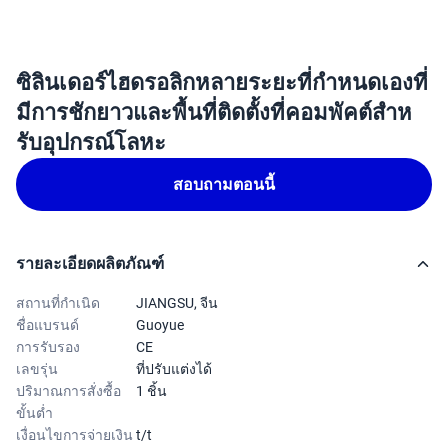
ซิลินเดอร์ไฮดรอลิกหลายระยะที่กําหนดเองที่
มีการชักยาวและพื้นที่ติดตั้งที่คอมพัคต์สําห
รับอุปกรณ์โลหะ
สอบถามตอนนี้
รายละเอียดผลิตภัณฑ์
สถานที่กำเนิด
JIANGSU, จีน
ชื่อแบรนด์
Guoyue
การรับรอง
CE
เลขรุ่น
ที่ปรับแต่งได้
ปริมาณการสั่งซื้อ
1 ชิ้น
ขั้นต่ำ
เงื่อนไขการจ่ายเงิน
t/t