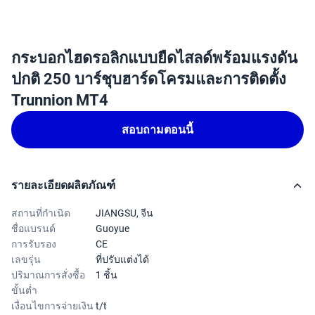
กระบอกไฮดรอลิกแบบยืดไสลด์พร้อมแรงดัน
ปกติ 250 บาร์ชุบฮาร์ดโครมและการติดตั้ง
Trunnion MT4
สอบถามตอนนี้
รายละเอียดผลิตภัณฑ์
สถานที่กำเนิด
JIANGSU, จีน
ชื่อแบรนด์
Guoyue
การรับรอง
CE
เลขรุ่น
ที่ปรับแต่งได้
ปริมาณการสั่งซื้อ
1 ชิ้น
ขั้นต่ำ
เงื่อนไขการจ่ายเงิน
t/t