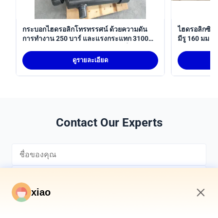
กระบอกไฮดรอลิกโทรทรรศน์ ด้วยความดัน
ไฮดรอลิกซิลิ
การทํางาน 250 บาร์ และแรงกระแทก 3100
มีรู 160 มม
มม สําหรับการใช้งานแขนหุ่นยนต์ ที่สอดคล้อง
สนองตําแหน่
กับ ISO 6022
ดูรายละเอียด
Contact Our Experts
xiao
7:34 AM