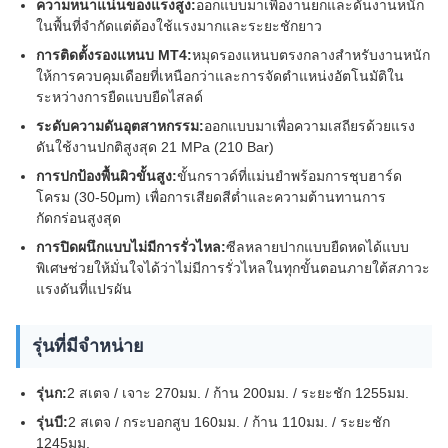
ความหนาแน่นของแรงสูง:
ออกแบบมาเพื่องานยกและดันงานหนัก
ในพื้นที่จำกัดแต่ต้องใช้แรงมากและระยะชักยาว
การติดตั้งรองแหนบ MT4:
หมุดรองแหนบตรงกลางสำหรับงานหนัก
ให้การควบคุมเดือยที่เหนือกว่าและการจัดตำแหน่งอัตโนมัติใน
ระหว่างการยืดแบบยืดไสลด์
ระดับความดันอุตสาหกรรม:
ออกแบบมาเพื่อความเสถียรด้วยแรง
ดันใช้งานปกติสูงสุด 21 MPa (210 Bar)
การปกป้องพื้นผิวขั้นสูง:
ขั้นกราวด์ที่แม่นยำพร้อมการชุบฮาร์ด
โครม (30-50μm) เพื่อการเสียดสีต่ำและความต้านทานการ
กัดกร่อนสูงสุด
การปิดผนึกแบบไม่มีการรั่วไหล:
ซีลหลายปากแบบยืดหดได้แบบ
พิเศษช่วยให้มั่นใจได้ว่าไม่มีการรั่วไหลในทุกขั้นตอนภายใต้สภาวะ
แรงดันที่แปรผัน
รุ่นที่มีจำหน่าย
รุ่นก:
2 สเตจ / เจาะ 270มม. / ก้าน 200มม. / ระยะชัก 1255มม.
รุ่นบี:
2 สเตจ / กระบอกสูบ 160มม. / ก้าน 110มม. / ระยะชัก
1245มม.