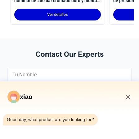
nominal de 250 bar cromado duro y montaje
de presión d
de tronco MT4
de carrera p
robot confor
Ver detalles
Contact Our Experts
xiao
6:25 PM
*
Good day, what product are you looking for?
*