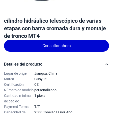
cilindro hidráulico telescópico de varias
etapas con barra cromada dura y montaje
de tronco MT4
Consultar ahora
Detalles del producto
Lugar de origen
Jiangsu, China
Marca
Guoyue
Certificación
CE
Número de modelo
personalizado
Cantidad mínima
1 pieza
de pedido
Payment Terms
T/T
Capacidad de
2500 Toneladas por Año