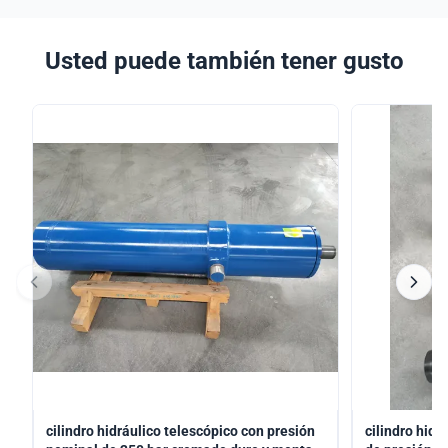
Usted puede también tener gusto
cilindro hidráulico telescópico con presión
cilindro hidr