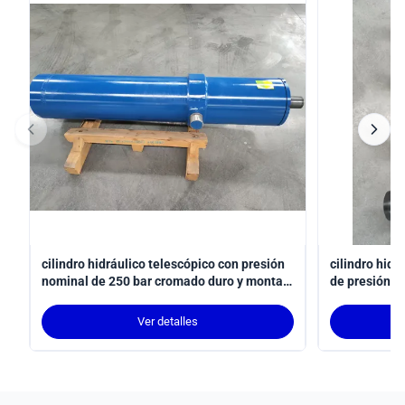
cilindro hidráulico telescópico con presión
cilindro hidr
nominal de 250 bar cromado duro y montaje
de presión d
de tronco MT4
de carrera p
robot confor
Ver detalles