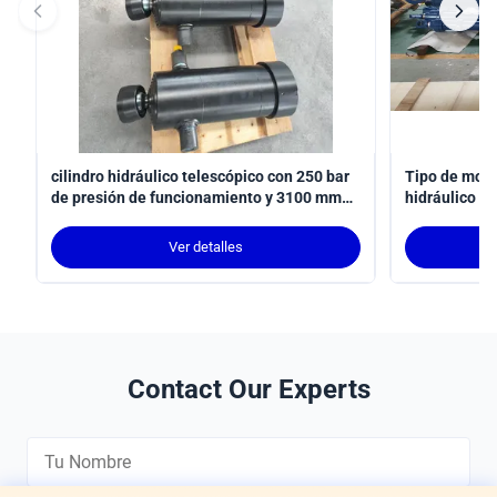
cilindro hidráulico telescópico con 250 bar
Tipo de moli
de presión de funcionamiento y 3100 mm
hidráulico c
de carrera para aplicaciones de brazo de
Norma ISO 60
robot conforme con ISO 6022
posición
Ver detalles
Contact Our Experts