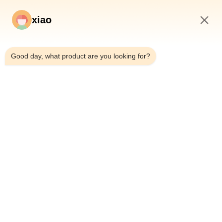
xiao
4:35 PM
*
Good day, what product are you looking for?
*
Inicio
Productos
Videos
Sobre Nosotros
Visita A La Fábrica
Control De Calidad
Contacto
Solicitar Una Cotización
Noticias