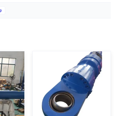
р
ндр типа
Многоступенчатый
цы с
телескопический
Стандарт
гидравлический цилиндр с
связь о
хромированным штоком и
 тяжелых
Многоступенчатый телескопический
цапфой крепления MT4
DH1 MP5
гидроцилиндр с цапфовым креплением
твующий
МТ4. Имеет диаметр цилиндра 270/200
 встроенный
мм, ход поршня 1255 мм, рабочее