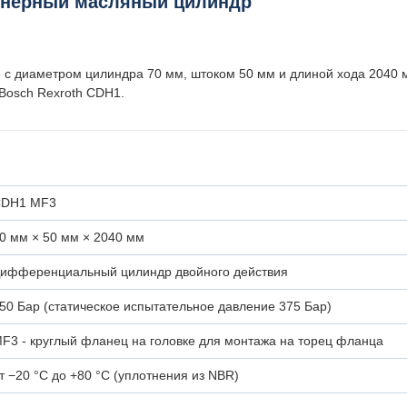
енерный масляный цилиндр
с диаметром цилиндра 70 мм, штоком 50 мм и длиной хода 2040 мм
 Bosch Rexroth CDH1.
DH1 MF3
0 мм × 50 мм × 2040 мм
ифференциальный цилиндр двойного действия
50 Бар (статическое испытательное давление 375 Бар)
F3 - круглый фланец на головке для монтажа на торец фланца
т −20 °C до +80 °C (уплотнения из NBR)