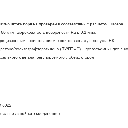
изгиб штока поршня проверен в соответствии с расчетом Эйлера.
50 мкм, шероховатость поверхности Ra ≤ 0,2 мкм.
прецизионным хонингованием, хонингованная до допуска H8.
уретана/политетрафторэтилена (ПУ/ПТФЭ) + грязесъемник для сни
ельного клапана, регулируемого с обеих сторон
 6022.
ительно линейного соединения)