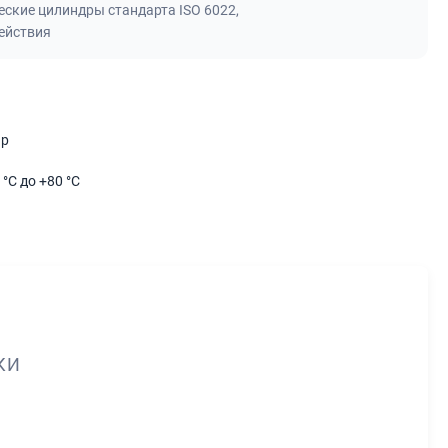
еские цилиндры стандарта ISO 6022
,
ействия
ар
 °C до +80 °C
КИ