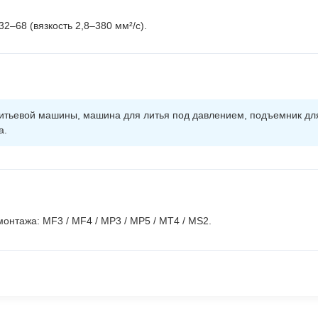
–68 (вязкость 2,8–380 мм²/с).
тьевой машины, машина для литья под давлением, подъемник для 
а.
онтажа: MF3 / MF4 / MP3 / MP5 / MT4 / MS2.