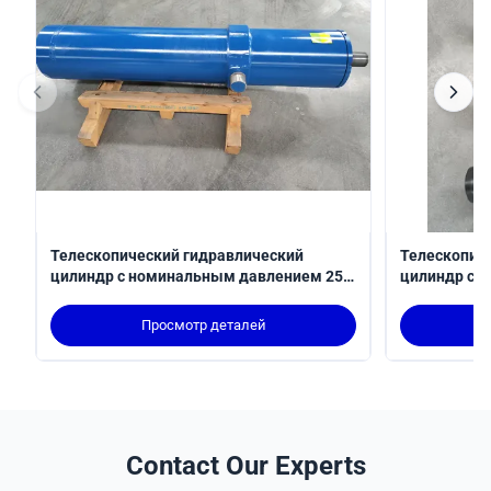
Телескопический гидравлический
Телескопич
цилиндр с номинальным давлением 250
цилиндр с р
бар твердохромным покрытием и
ударом 310
установкой на троне MT4
робототехни
Просмотр деталей
6022
Contact Our Experts