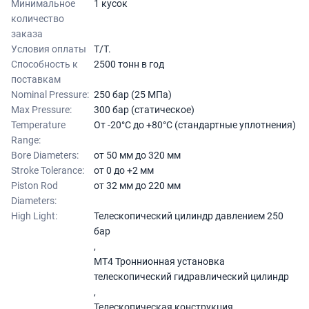
Минимальное
1 кусок
количество
заказа
Условия оплаты
T/T.
Способность к
2500 тонн в год
поставкам
Nominal Pressure:
250 бар (25 МПа)
Max Pressure:
300 бар (статическое)
Temperature
От -20°C до +80°C (стандартные уплотнения)
Range:
Bore Diameters:
от 50 мм до 320 мм
Stroke Tolerance:
от 0 до +2 мм
Piston Rod
от 32 мм до 220 мм
Diameters:
High Light:
Телескопический цилиндр давлением 250
бар
,
MT4 Троннионная установка
телескопический гидравлический цилиндр
,
Телескопическая конструкция