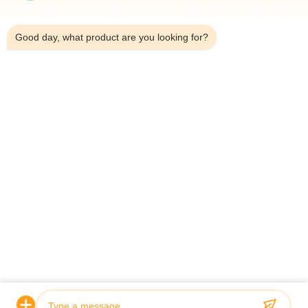
10:39 AM
*
Good day, what product are you looking for?
*
Главная Страница
Продукция
Ролики
О Компании
Наша Фабрика
Контроль Качества
Контактные Данные
Отправить Запрос
Новости
© 2026 Guoyue Hydraulic Equipment Manufacturing (jiangsu) Co., Ltd. All
Rights Reserved.