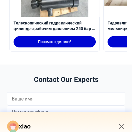
Телескопический гидравлический
Гидравличе
цилиндр с рабочим давлением 250 бар и
мельницы с
ударом 3100 мм для применения в
Стандарт IS
робототехнике, соответствующий ISO
положении
Просмотр деталей
6022
Contact Our Experts
xiao