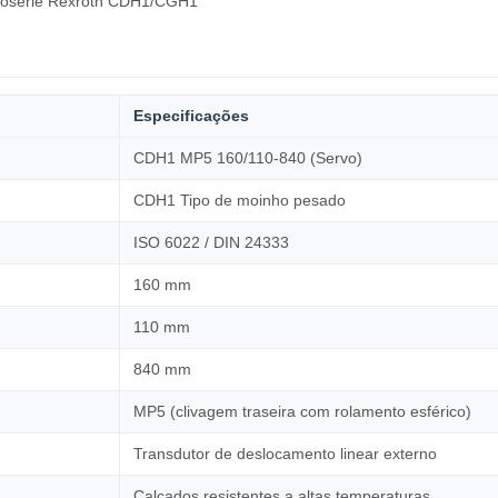
vosérie Rexroth CDH1/CGH1
Especificações
CDH1 MP5 160/110-840 (Servo)
CDH1 Tipo de moinho pesado
ISO 6022 / DIN 24333
160 mm
110 mm
840 mm
MP5 (clivagem traseira com rolamento esférico)
Transdutor de deslocamento linear externo
Calçados resistentes a altas temperaturas