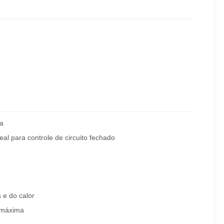
da
al para controle de circuito fechado
 e do calor
l máxima