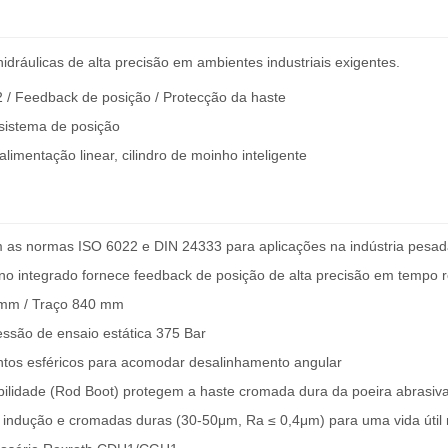
dráulicas de alta precisão em ambientes industriais exigentes.
 / Feedback de posição / Protecção da haste
 sistema de posição
alimentação linear, cilindro de moinho inteligente
as normas ISO 6022 e DIN 24333 para aplicações na indústria pesa
o integrado fornece feedback de posição de alta precisão em tempo re
 mm / Traço 840 mm
ssão de ensaio estática 375 Bar
tos esféricos para acomodar desalinhamento angular
bilidade (Rod Boot) protegem a haste cromada dura da poeira abrasiva
 indução e cromadas duras (30-50μm, Ra ≤ 0,4μm) para uma vida úti