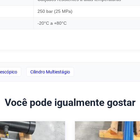
250 bar (25 MPa)
-20°C a +80°C
elescópico
Cilindro Multiestágio
Você pode igualmente gostar