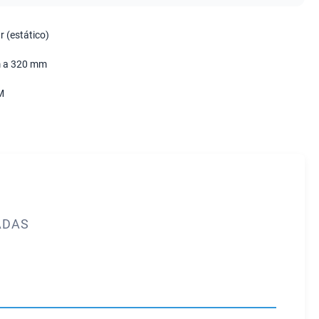
r (estático)
 a 320 mm
M
ADAS