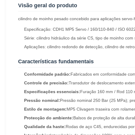
Visão geral do produto
cilindro de moinho pesado concebido para aplicações servo-hi
Especificação: CDH1 MP5 Servo / 160/110-840 / ISO 6022
Série: cilindro hidráulico da série CS, tipo de moinho com
Aplicações: cilindro redondo de detecção, cilindro de retro
Características fundamentais
Conformidade padrão:
Fabricados em conformidade com 
Controle de precisão:
Transdutor de deslocamento extern
Especificações essenciais:
Furação 160 mm / Rod 110
Pressão nominal:
Pressão nominal 250 Bar (25 MPa); pre
Estilo de montagem:
MP5 Clivagem traseira com rolamen
Protecção do ambiente:
Balsos de proteção de alta dura
Qualidade da haste:
Rodas de aço C45, endurecidas por