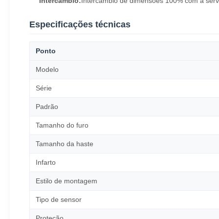
Intercâmbio:
Intercâmbio de dimensões 100% com a ser
Especificações técnicas
Ponto
Modelo
Série
Padrão
Tamanho do furo
Tamanho da haste
Infarto
Estilo de montagem
Tipo de sensor
Proteção