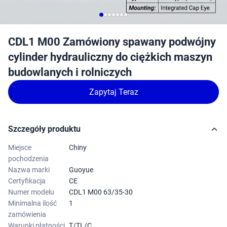
CDL1 M00 Zamówiony spawany podwójny
cylinder hydrauliczny do ciężkich maszyn
budowlanych i rolniczych
Zapytaj Teraz
Szczegóły produktu
Miejsce
Chiny
pochodzenia
Nazwa marki
Guoyue
Certyfikacja
CE
Numer modelu
CDL1 M00 63/35-30
Minimalna ilość
1
zamówienia
Warunki płatności
T/TL/C