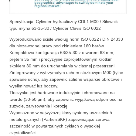
Specyfikacja: Cylinder hydrauliczny CDL1 M00 / Siłownik
typu młyna 63-35-30 / Cylinder Clevis ISO 6022
Wyprodukowano ściśle według norm ISO 6022 i DIN 24333
dla niezawodnej pracy pod ciśnieniem 160 barów.
Kompaktowa konfiguracja 63/35-30 z otworem 63 mm,
prętem 35 mm i precyzyjnie zaprojektowanym krótkim
skokiem 30 mm do uruchamiania w ciasnej przestrzeni.
Zintegrowany z wytrzymałym uchem stożkowym M00 (tylne
spawane ucho), aby zapewnić solidne wsparcie obrotowe i
wyeliminować luz boczny.
Tłoczysko jest hartowane indukcyjnie i chromowane na
twardo (30-50 μm), aby zapewnić wyjątkową odporność na
zużycie, zarysowania i korozję.
Wyposażone w najwyższej klasy systemy uszczelnień
metalurgicznych (Parker/SKF) zapewniające zerową
szczelność w powtarzalnych cyklach o wysokiej
częstotliwości.