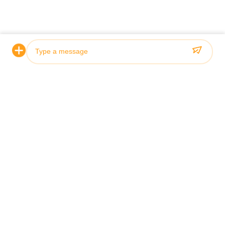
Photo
Video Call
Audio Call