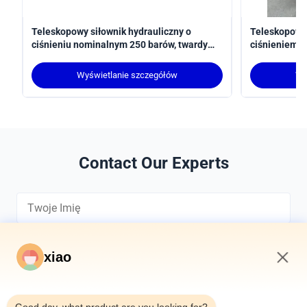
Teleskopowy siłownik hydrauliczny o
Teleskopowy 
ciśnieniu nominalnym 250 barów, twardy
ciśnieniem r
chromowany i mocowanie czopowe MT4
uderzeniem 
ramienia rob
Wyświetlanie szczegółów
Wy
Contact Our Experts
xiao
11:31 PM
*