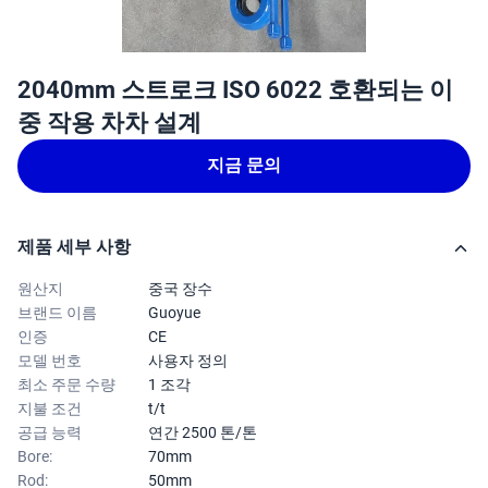
2040mm 스트로크 ISO 6022 호환되는 이
중 작용 차차 설계
지금 문의
제품 세부 사항
원산지
중국 장수
브랜드 이름
Guoyue
인증
CE
모델 번호
사용자 정의
최소 주문 수량
1 조각
지불 조건
t/t
공급 능력
연간 2500 톤/톤
Bore:
70mm
Rod:
50mm