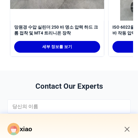
망원경 수압 실린더 250 바 명소 압력 하드 크
ISO 6022
롬 접착 및 MT4 트리니온 장착
바 작동 압력
수압 실린더
세부 정보를 보기
Contact Our Experts
xiao