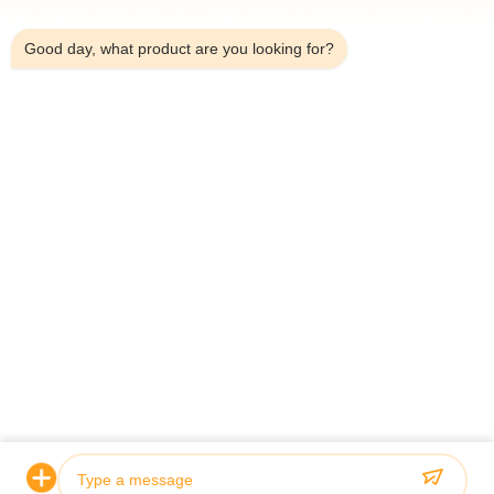
7:01 PM
*
Good day, what product are you looking for?
*
홈
제품 소개
동영상
회사 소개
공장 투어
품질 관리
연락처
견적 요청
뉴스
© 2026 Guoyue Hydraulic Equipment Manufacturing (jiangsu) Co., Ltd. All
Rights Reserved.