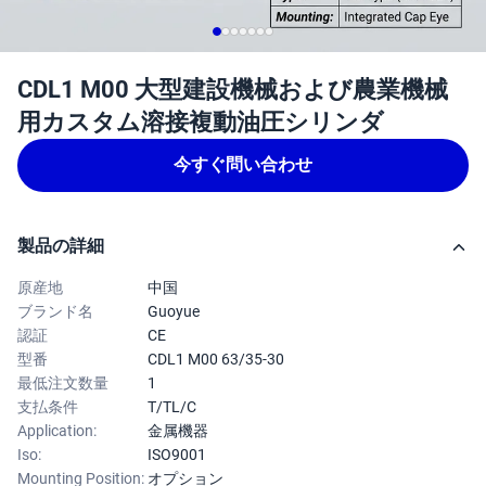
CDL1 M00 大型建設機械および農業機械
用カスタム溶接複動油圧シリンダ
今すぐ問い合わせ
製品の詳細
原産地
中国
ブランド名
Guoyue
認証
CE
型番
CDL1 M00 63/35-30
最低注文数量
1
支払条件
T/TL/C
Application:
金属機器
Iso:
ISO9001
Mounting Position:
オプション