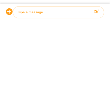
認証と品質
当社の油圧シリンダは厳格な品質基準を満たしており、
ABS、Lloyds、SGS などの主要な船級協会によって認定され
ています。
Photo
Video Call
Audio Call