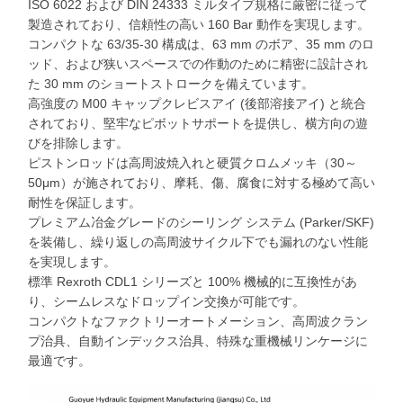
ISO 6022 および DIN 24333 ミルタイプ規格に厳密に従って
製造されており、信頼性の高い 160 Bar 動作を実現します。
コンパクトな 63/35-30 構成は、63 mm のボア、35 mm のロ
ッド、および狭いスペースでの作動のために精密に設計され
た 30 mm のショートストロークを備えています。
高強度の M00 キャップクレビスアイ (後部溶接アイ) と統合
されており、堅牢なピボットサポートを提供し、横方向の遊
びを排除します。
ピストンロッドは高周波焼入れと硬質クロムメッキ（30～
50μm）が施されており、摩耗、傷、腐食に対する極めて高い
耐性を保証します。
プレミアム冶金グレードのシーリング システム (Parker/SKF)
を装備し、繰り返しの高周波サイクル下でも漏れのない性能
を実現します。
標準 Rexroth CDL1 シリーズと 100% 機械的に互換性があ
り、シームレスなドロップイン交換が可能です。
コンパクトなファクトリーオートメーション、高周波クラン
プ治具、自動インデックス治具、特殊な重機械リンケージに
最適です。