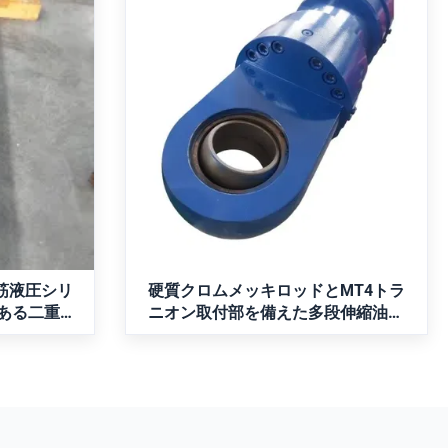
の長筋液圧
硬質クロムメッキロッドとMT4
 互換性のあ
トラニオン取付部を備えた多段
設計
伸縮油圧シリンダ
、ストローク
MT4トラニオン取付の多段伸縮油圧シリ
ク油圧シリン
ンダ。 270mm/200mmのボア、1255mm
0準拠、Bosch
のストローク、21MPaの作動圧力、硬質
互換性がありま
クロムメッキ、およびヘビーデューティ
メッキロッ
産業用途向けの特殊シールが特徴です。
お問い合わせ
ブ、調整可
複数の取り
0 Bar 圧
長筋液圧シリ
硬質クロムメッキロッドとMT4トラ
性のある二重作
ニオン取付部を備えた多段伸縮油圧
シリンダ