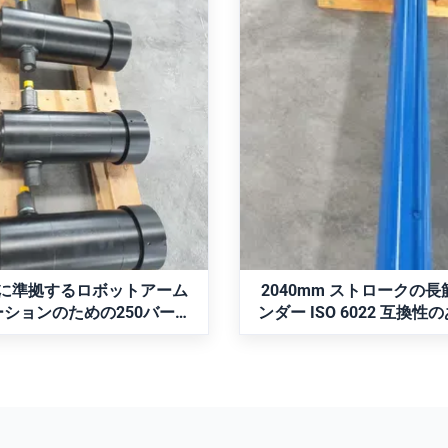
022 に準拠するロボットア
2040mm ストローク
プリケーションのための
シリンダー ISO 6022
ーの動作圧と3100mmの
る二重作用差点
ークを持つ望遠鏡式水力
ームシリンダーロボットアーム
ボア70mm、ロッド50mm
シリンダー
 ISO 6022/DIN 24 333 準
2040mmのロングストロー
 250 bar、ボア/ロッド/スト
ダ。 ISO 6022/DIN ISO 332
5/70-3100。高周波焼き入れク
Rexroth CDH1シリーズと
ド、複動クッション、球面ベア
す。高周波焼き入れクロム
お問い合わせ
お問い合わせ
、Rexroth/Parker モデル
ド、精密に研磨されたチュー
があります。ロボットアームや
能なクッションが特徴です。
ートメーションに最適です。
付けオプションを備えた定格 25
022 に準拠するロボットアーム
2040mm ストロークの
力。
ションのための250バーの
ンダー ISO 6022 互換
3100mmのストロークを持
用差点設計
遠鏡式水力シリンダー