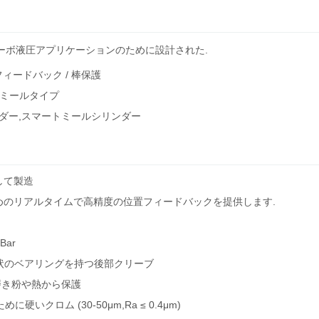
ーボ液圧アプリケーションのために設計された.
/ 位置フィードバック / 棒保護
のミールタイプ
ンダー,スマートミールシリンダー
拠して製造
めのリアルタイムで高精度の位置フィードバックを提供します.
Bar
球状のベアリングを持つ後部クリーブ
 磨き粉や熱から保護
クロム (30-50μm,Ra ≤ 0.4μm)