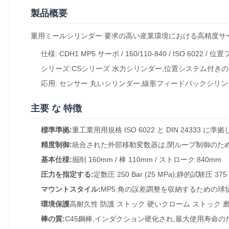
製品概要
重用ミールシリンダー 要求の高い産業環境における高精度サ
仕様: CDH1 MP5 サーボ / 160/110-840 / ISO 6022 
シリーズ:CSシリーズ 水力シリンダー,位置システム付き
応用: センサー 丸いシリンダー,線形フィードバックシリ
主要 な 特徴
標準準拠:
重工業用用規格 ISO 6022 と DIN 24333 に準
精度制御:
統合された外部移動変数器は,閉ループ制御のた
基本仕様:
掘削 160mm / 棒 110mm / ストローク 840mm
圧力を指定する:
定数圧 250 Bar (25 MPa);静的試験圧 375 
マウントスタイル:
MP5 角の誤差調整を収納するための
環境保護
高耐久性 防護 ストック 硬いクローム ストック
棒の質:
C45鋼棒,インダクション硬化され,最大使用寿命のために硬い