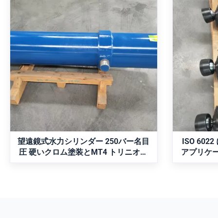
望遠鏡式水力シリンダー 250バ
ISO 6
ー名目圧 硬いクロム塗装とMT4
ームア
トリニオンマウント
250バ
ストロ
MT4トラニオン取付の多段伸縮油圧シリ
リフトア
ンダ。コンパクトな長さから長いストロ
伸縮シリンダー:
ークを実現する精密な入れ子設計、重量
拠、動作圧力
物を持ち上げるための高い力密度、耐食
ローク 12
性を高める硬質クロムメッキ、漏れをゼ
ロムロッ
お問い合わせ
ロにする特殊なシールが特徴です。産業
リングが特徴で
機械や鉱山機械に最適です。
と互換性
産業オ
望遠鏡式水力シリンダー 250バー名目
ISO 6
圧 硬いクロム塗装とMT4 トリニオン
アプリケー
マウント
動作圧と
つ望