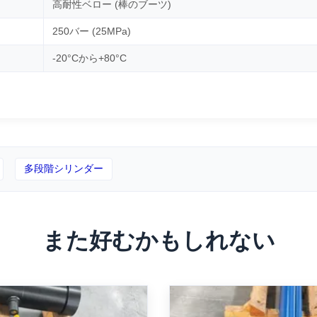
高耐性ベロー (棒のブーツ)
250バー (25MPa)
-20°Cから+80°C
多段階シリンダー
また好むかもしれない