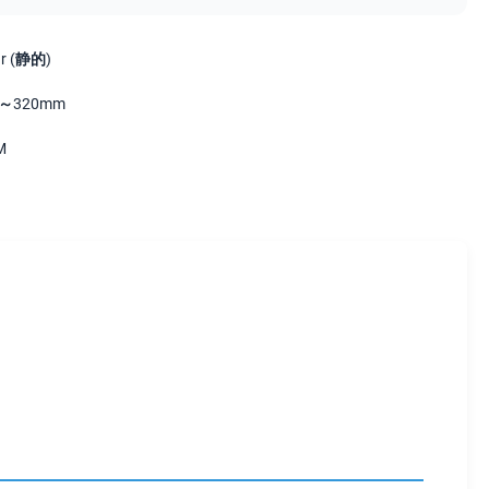
ar (静的)
～320mm
M