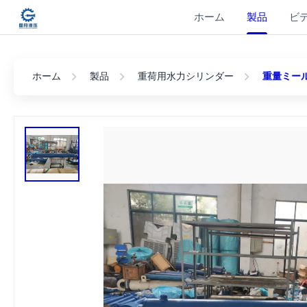
ホーム
製品
ビ
ホーム
製品
重荷用水力シリンダー
重量ミールタ