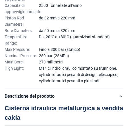
Capacità di
2500 Tonnellate all'anno
approvvigionamento
Piston Rod
da 32 mm a 220 mm
Diameters:
Bore Diameters:
da 50 mm a 320 mm
Temperature
Da -20°C a +80°C (guarnizioni standard)
Range:
Max Pressure:
Fino a 300 bar (statico)
Nominal Pressure:
250 bar (25MPa)
Main Bore:
270 millimetri
High Light:
MT4 cilindro idraulico montato su trunnione
,
cylindri idraulici pesanti di design telescopico
,
cylindri idraulici pesanti a più stadi
Descrizione del prodotto
Cisterna idraulica metallurgica a vendita
calda