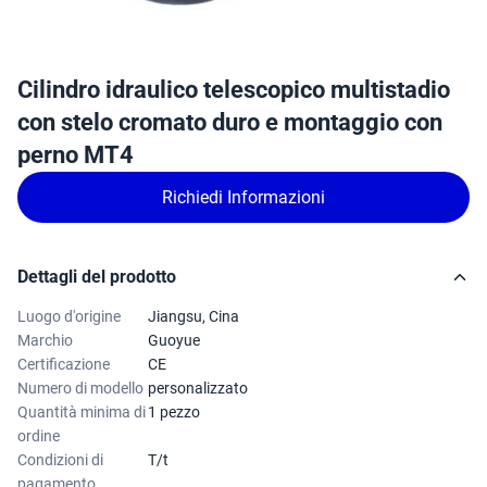
Cilindro idraulico telescopico multistadio
con stelo cromato duro e montaggio con
perno MT4
Richiedi Informazioni
Dettagli del prodotto
Luogo d'origine
Jiangsu, Cina
Marchio
Guoyue
Certificazione
CE
Numero di modello
personalizzato
Quantità minima di
1 pezzo
ordine
Condizioni di
T/t
pagamento