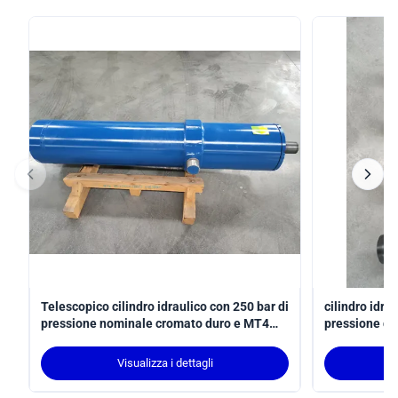
Telescopico cilindro idraulico con 250 bar di
cilindro idra
pressione nominale cromato duro e MT4
pressione di
trunnion montaggio
tratto per ap
conforme all
Visualizza i dettagli