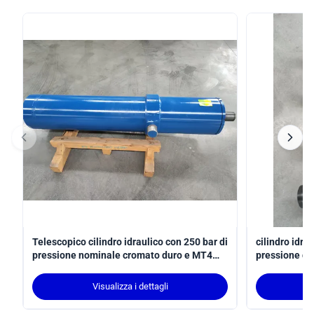
Telescopico cilindro idraulico con 250 bar di
cilindro idra
pressione nominale cromato duro e MT4
pressione di
trunnion montaggio
tratto per ap
conforme all
Visualizza i dettagli