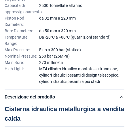
Capacità di
2500 Tonnellate all'anno
approvvigionamento
Piston Rod
da 32 mm a 220 mm
Diameters:
Bore Diameters:
da 50 mm a 320 mm
Temperature
Da -20°C a +80°C (guarnizioni standard)
Range:
Max Pressure:
Fino a 300 bar (statico)
Nominal Pressure:
250 bar (25MPa)
Main Bore:
270 millimetri
High Light:
MT4 cilindro idraulico montato su trunnione
,
cylindri idraulici pesanti di design telescopico
,
cylindri idraulici pesanti a più stadi
Descrizione del prodotto
Cisterna idraulica metallurgica a vendita
calda