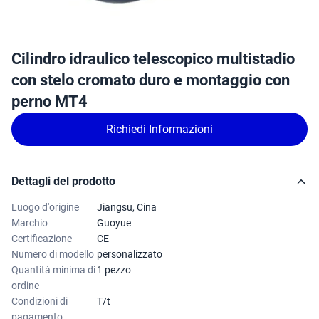
Cilindro idraulico telescopico multistadio
con stelo cromato duro e montaggio con
perno MT4
Richiedi Informazioni
Dettagli del prodotto
Luogo d'origine
Jiangsu, Cina
Marchio
Guoyue
Certificazione
CE
Numero di modello
personalizzato
Quantità minima di
1 pezzo
ordine
Condizioni di
T/t
pagamento