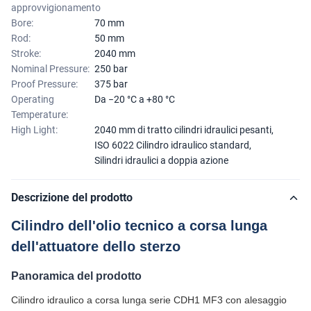
approvvigionamento
Bore:
70 mm
Rod:
50 mm
Stroke:
2040 mm
Nominal Pressure:
250 bar
Proof Pressure:
375 bar
Operating
Da −20 °C a +80 °C
Temperature:
High Light:
2040 mm di tratto cilindri idraulici pesanti
,
ISO 6022 Cilindro idraulico standard
,
Silindri idraulici a doppia azione
Descrizione del prodotto
Cilindro dell'olio tecnico a corsa lunga
dell'attuatore dello sterzo
Panoramica del prodotto
Cilindro idraulico a corsa lunga serie CDH1 MF3 con alesaggio