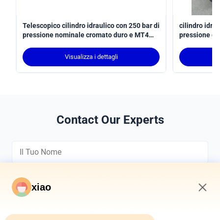
Telescopico cilindro idraulico con 250 bar di
cilindro idra
pressione nominale cromato duro e MT4
pressione di
trunnion montaggio
tratto per ap
conforme all
Visualizza i dettagli
Contact Our Experts
xiao
8:03 AM
*