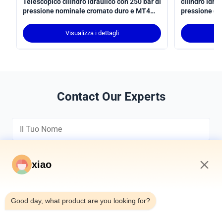
Telescopico cilindro idraulico con 250 bar di
cilindro idra
pressione nominale cromato duro e MT4
pressione di
trunnion montaggio
tratto per ap
conforme all
Visualizza i dettagli
Contact Our Experts
xiao
2:15 AM
*
Good day, what product are you looking for?
*