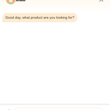
10:11 AM
*
Good day, what product are you looking for?
*
Casa
Prodotti
Video
Chi Siamo
Fatory Tour
Controllo Di Qualità
Contattaci
Richiedere Un Preventivo
Notizie
© 2026 Guoyue Hydraulic Equipment Manufacturing (jiangsu) Co., Ltd. All