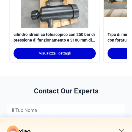
cilindro idraulico telescopico con 250 bar di
Tipo di mulin
pressione di funzionamento e 3100 mm di
con foratura
tratto per applicazioni del braccio del robot
feedback di 
conforme alla norma ISO 6022
Visualizza i dettagli
Contact Our Experts
xiao