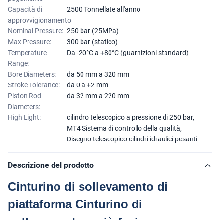
Capacità di
2500 Tonnellate all'anno
approvvigionamento
Nominal Pressure:
250 bar (25MPa)
Max Pressure:
300 bar (statico)
Temperature
Da -20°C a +80°C (guarnizioni standard)
Range:
Bore Diameters:
da 50 mm a 320 mm
Stroke Tolerance:
da 0 a +2 mm
Piston Rod
da 32 mm a 220 mm
Diameters:
High Light:
cilindro telescopico a pressione di 250 bar
,
MT4 Sistema di controllo della qualità
,
Disegno telescopico cilindri idraulici pesanti
Descrizione del prodotto
Cinturino di sollevamento di
piattaforma Cinturino di