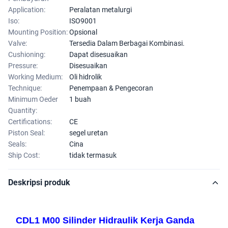
Application:
Peralatan metalurgi
Iso:
ISO9001
Mounting Position:
Opsional
Valve:
Tersedia Dalam Berbagai Kombinasi.
Cushioning:
Dapat disesuaikan
Pressure:
Disesuaikan
Working Medium:
Oli hidrolik
Technique:
Penempaan & Pengecoran
Minimum Oeder
1 buah
Quantity:
Certifications:
CE
Piston Seal:
segel uretan
Seals:
Cina
Ship Cost:
tidak termasuk
Deskripsi produk
CDL1 M00 Silinder Hidraulik Kerja Ganda