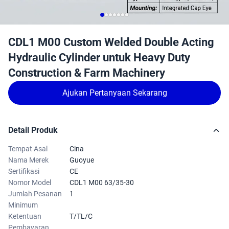
CDL1 M00 Custom Welded Double Acting
Hydraulic Cylinder untuk Heavy Duty
Construction & Farm Machinery
Ajukan Pertanyaan Sekarang
Detail Produk
Tempat Asal
Cina
Nama Merek
Guoyue
Sertifikasi
CE
Nomor Model
CDL1 M00 63/35-30
Jumlah Pesanan
1
Minimum
Ketentuan
T/TL/C
Pembayaran