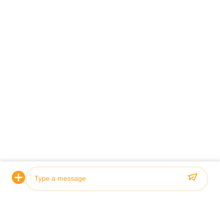
Sertifikasi & Kualitas
Silinder hidrolik kami memenuhi standar kualitas yang ketat
dan disertifikasi oleh lembaga klasifikasi terkemuka termasuk
ABS, Lloyds, dan SGS.