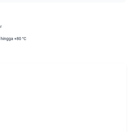
r
 hingga +80 °C