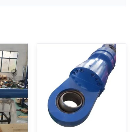
Hydraulic
Silinder Hidraulik Teleskopik
m Bore
Multi-tahap dengan Batang
n umpan
Berlapis Krom Keras dan
Pemasangan Trunnion MT4
t CDH1 MP5
Silinder hidrolik teleskopik multi-tahap
uhan ISO
dengan dudukan trunnion MT4.
 terintegrasi
Dilengkapi lubang 270mm/200mm,
an nominal
langkah 1255mm, tekanan kerja 21 MPa,
ung untuk
pelapisan krom keras, dan segel khusus
baik
Dapatkan Harga Terbaik
0% dapat
untuk aplikasi industri tugas berat.