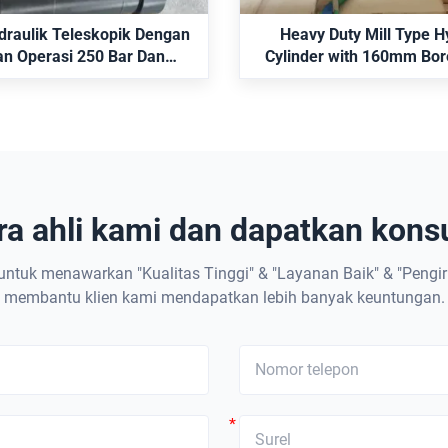
n dapat diganti dengan model
dipertukarkan dengan seri se
rker. Ideal untuk lengan robot
CDH1/CGH1.
idraulik Teleskopik Dengan
Heavy Duty Mill Type H
an otomasi industri.
n Operasi 250 Bar Dan
Cylinder with 160mm Bor
 3100mm Untuk Aplikasi
ISO 6022 dan umpan bali
Robot Sesuai dengan ISO
6022
a ahli kami dan dapatkan konsul
untuk menawarkan "Kualitas Tinggi" & "Layanan Baik" & "Pengi
membantu klien kami mendapatkan lebih banyak keuntungan.
*