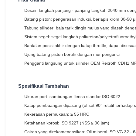
Desain langkah panjang - panjang langkah 2040 mm dengan
Batang piston: pengerasan induksi, berlapis krom 30-50
Tabung silinder: baja tarik dingin mulus yang diasah denga
Sistem segel: segel langkah poliuretan/polytetrafluoroe
Bantalan posisi akhir dengan katup throttle, dapat disesu
Ujung batang piston berulir dengan mur pengunci
Pengganti langsung untuk silinder OEM Rexroth CDH1 M
Spesifikasi Tambahan
Ukuran port: sambungan flensa standar ISO 6022
Katup pembuangan dipasang (offset 90° relatif terhadap
Kekerasan permukaan: ≥ 55 HRC
Ketahanan korosi: ISO 9227 (NSS ≥ 96 jam)
Cairan yang direkomendasikan: Oli mineral ISO VG 32 - 6