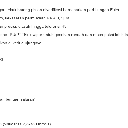
 tekuk batang piston diverifikasi berdasarkan perhitungan Euler
 μm, kekasaran permukaan Ra ≤ 0,2 μm
n presisi, diasah hingga toleransi H8
thylene (PU/PTFE) + wiper untuk gesekan rendah dan masa pakai lebih 
aikan di kedua ujungnya
F3
 sambungan saluran)
8 (viskositas 2,8-380 mm²/s)