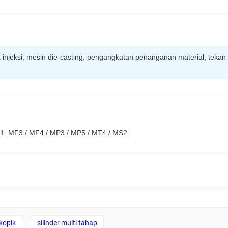
ak injeksi, mesin die-casting, pengangkatan penanganan material, teka
H1: MF3 / MF4 / MP3 / MP5 / MT4 / MS2
skopik
silinder multi tahap