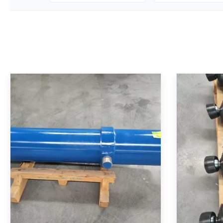
Telescopic Hydraulic Cylinder
Silinde
Dengan Tekanan Nominal 250
Dengan
Bar Hard Chrome Plated Dan
Bar D
MT4 Trunnion Mounting
Untuk 
Silinder hidrolik teleskopik multi-tahap
Silinder Te
Sesu
dengan dudukan trunnion MT4.
Angkat: 
Dilengkapi desain bersarang yang presisi
tekana
untuk langkah panjang dari panjang yang
lubang/b
ringkas, kepadatan gaya tinggi untuk
Dilengkapi
Dapatkan Harga Terbaik
Dap
pengangkatan tugas berat, pelapisan
induksi, b