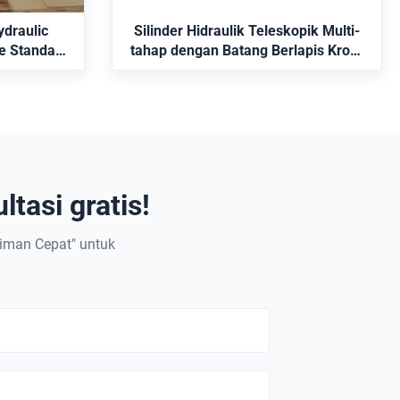
rvo Rexroth
ydraulic
Silinder Hidraulik Teleskopik Multi-
e Standar
tahap dengan Batang Berlapis Krom
k posisi
Keras dan Pemasangan Trunnion
MT4
tasi gratis!
riman Cepat" untuk