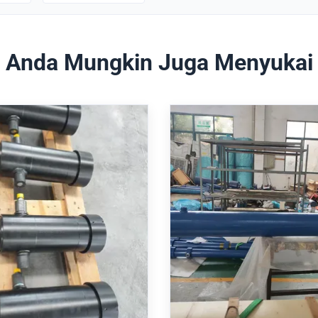
Anda Mungkin Juga Menyukai
r Hidraulik Teleskopik
Heavy Duty Mill Type 
 Tekanan Operasi 250
Cylinder with 160m
an Tekanan 3100mm
Standar ISO 6022 da
Aplikasi Lengan Robot
balik posisi
leskopik Lengan Robot Silinder
Silinder Pabrik Tugas Bera
ai dengan ISO 6022
Sesuai ISO 6022/DIN 24333,
160/110-840 dengan kepat
n pengoperasian 250 bar,
6022. Dilengkapi sensor posisi
atang/langkah 125/70-3100.
untuk kontrol presisi, tekan
 batang krom yang diperkeras
250 bar, dan bellow pelind
atkan Harga Terbaik
Dapatkan Harga Ter
antalan kerja ganda, bantalan
lingkungan yang keras. 10