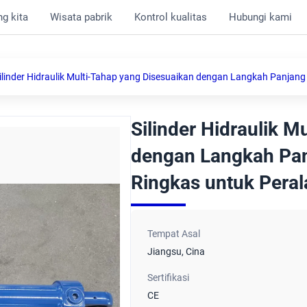
g kita
Wisata pabrik
Kontrol kualitas
Hubungi kami
ilinder Hidraulik Multi-Tahap yang Disesuaikan dengan Langkah Panja
Silinder Hidraulik M
dengan Langkah Pa
Ringkas untuk Peral
Tempat Asal
Jiangsu, Cina
Sertifikasi
CE