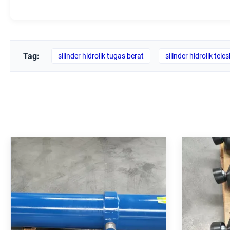
Tag:
silinder hidrolik tugas berat
silinder hidrolik tele
Telescopic Hydraulic Cylinder
Silinde
Dengan Tekanan Nominal 250
Dengan
Bar Hard Chrome Plated Dan
Bar D
MT4 Trunnion Mounting
Untuk 