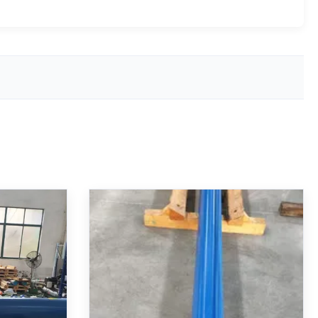
Hydraulic
Silinder hidraulik stroke
m Bore
panjang dengan stroke 2040mm
n umpan
ISO 6022 kompatibel desain
diferensial double-acting