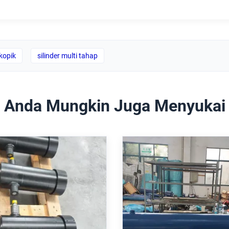
skopik
silinder multi tahap
Anda Mungkin Juga Menyukai
r Hidraulik Teleskopik
Heavy Duty Mill Type 
 Tekanan Operasi 250
Cylinder with 160m
an Tekanan 3100mm
Standar ISO 6022 da
Aplikasi Lengan Robot
balik posisi