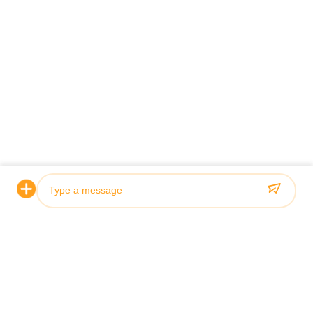
प्रमाणीकरण एवं गुणवत्ता
Photo
हमारे हाइड्रोलिक सिलेंडर कठोर गुणवत्ता मानकों को पूरा करते हैं और एबीएस,
लॉयड्स और एसजीएस सहित अग्रणी वर्गीकरण समितियों द्वारा प्रमाणित हैं।
Video Call