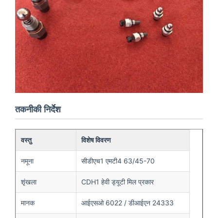
तकनीकी निर्देश
वस्तु
विशेष विवरण
नमूना
सीडीएच1 एमटी4 63/45-70
शृंखला
CDH1 हेवी ड्यूटी मिल प्रकार
मानक
आईएसओ 6022 / डीआईएन 24333