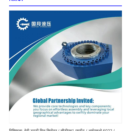
विशिष्टता: हेवी ड्यूटी मिल सिलेंडर / सीडीएच1 एमटी4 / आईएसओ 6022 /