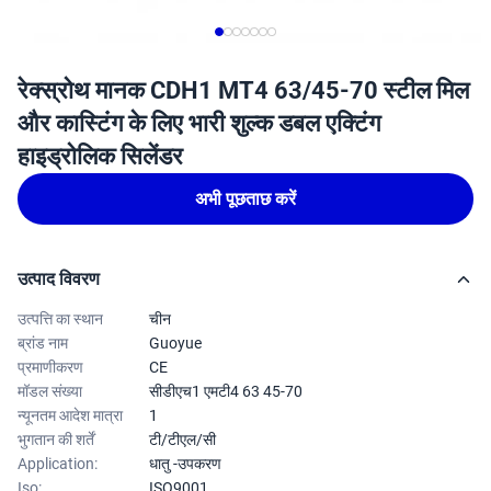
रेक्स्रोथ मानक CDH1 MT4 63/45-70 स्टील मिल
और कास्टिंग के लिए भारी शुल्क डबल एक्टिंग
हाइड्रोलिक सिलेंडर
अभी पूछताछ करें
उत्पाद विवरण
उत्पत्ति का स्थान
चीन
ब्रांड नाम
Guoyue
प्रमाणीकरण
CE
मॉडल संख्या
सीडीएच1 एमटी4 63 45-70
न्यूनतम आदेश मात्रा
1
भुगतान की शर्तें
टी/टीएल/सी
Application:
धातु -उपकरण
Iso:
ISO9001