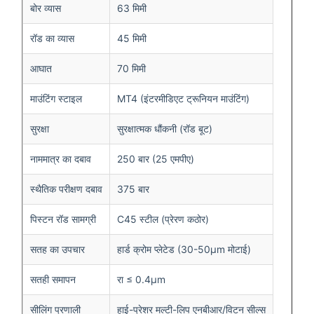
बोर व्यास
63 मिमी
रॉड का व्यास
45 मिमी
आघात
70 मिमी
माउंटिंग स्टाइल
MT4 (इंटरमीडिएट ट्रूनियन माउंटिंग)
सुरक्षा
सुरक्षात्मक धौंकनी (रॉड बूट)
नाममात्र का दबाव
250 बार (25 एमपीए)
स्थैतिक परीक्षण दबाव
375 बार
पिस्टन रॉड सामग्री
C45 स्टील (प्रेरण कठोर)
सतह का उपचार
हार्ड क्रोम प्लेटेड (30-50μm मोटाई)
सतही समापन
रा ≤ 0.4μm
सीलिंग प्रणाली
हाई-प्रेशर मल्टी-लिप एनबीआर/विटन सील्स