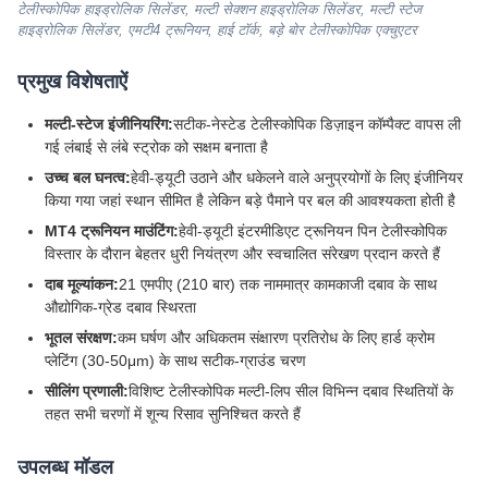
टेलीस्कोपिक हाइड्रोलिक सिलेंडर, मल्टी सेक्शन हाइड्रोलिक सिलेंडर, मल्टी स्टेज
हाइड्रोलिक सिलेंडर, एमटी4 ट्रूनियन, हाई टॉर्क, बड़े बोर टेलीस्कोपिक एक्चुएटर
प्रमुख विशेषताऐं
मल्टी-स्टेज इंजीनियरिंग:
सटीक-नेस्टेड टेलीस्कोपिक डिज़ाइन कॉम्पैक्ट वापस ली
गई लंबाई से लंबे स्ट्रोक को सक्षम बनाता है
उच्च बल घनत्व:
हेवी-ड्यूटी उठाने और धकेलने वाले अनुप्रयोगों के लिए इंजीनियर
किया गया जहां स्थान सीमित है लेकिन बड़े पैमाने पर बल की आवश्यकता होती है
MT4 ट्रूनियन माउंटिंग:
हेवी-ड्यूटी इंटरमीडिएट ट्रूनियन पिन टेलीस्कोपिक
विस्तार के दौरान बेहतर धुरी नियंत्रण और स्वचालित संरेखण प्रदान करते हैं
दाब मूल्यांकन:
21 एमपीए (210 बार) तक नाममात्र कामकाजी दबाव के साथ
औद्योगिक-ग्रेड दबाव स्थिरता
भूतल संरक्षण:
कम घर्षण और अधिकतम संक्षारण प्रतिरोध के लिए हार्ड क्रोम
प्लेटिंग (30-50μm) के साथ सटीक-ग्राउंड चरण
सीलिंग प्रणाली:
विशिष्ट टेलीस्कोपिक मल्टी-लिप सील विभिन्न दबाव स्थितियों के
तहत सभी चरणों में शून्य रिसाव सुनिश्चित करते हैं
उपलब्ध मॉडल