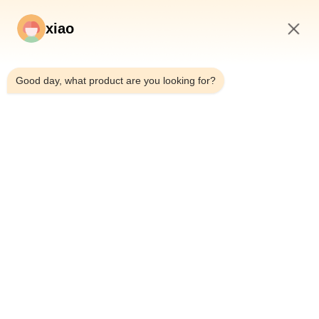
xiao
9:04 PM
*
Good day, what product are you looking for?
*
Αρχική Σελίδα
Προϊόντα
Βίντεο
Σχετικά Με Εμάς
Γύρος Εργοστασίων
Ποιοτικός Έλεγχος
Επαφή
Ζητήστε Ένα Απόσπασμα
Νέα