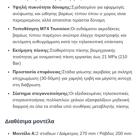
Υψηλή πυκνότητα δύναμης:
Σχεδιασμένο για εφαρμογές
ανύψωσης και ώθησης βαρέως τύπου όπου ο χώρος είναι
περιορισμένος αλλά απαιτείται τεράστια δύναμη
Τοποθέτηση MT4 Trunnion:
Οι ενδιάμεσοι ακροδέκτες
βαρέως τύπου παρέχουν ανώτερο έλεγχο περιστροφής και
αυτόματη ευθυγράμμιση κατά την τηλεσκοπική επέκταση
Εκτίμηση πίεσης:
Σταθερότητα πίεσης βιομηχανικής
ποιότητας με ονομαστική πίεση εργασίας έως 21 MPa (210
Bar)
Προστασία επιφάνειας:
Στάδια γείωσης ακριβείας με σκληρή
επιχρωμίωση (30-50μm) για χαμηλή τριβή και μέγιστη αντοχή
στη διάβρωση
Σύστημα στεγανοποίησης:
Οι εξειδικευμένες τηλεσκοπικές
στεγανοποιήσεις πολλαπλών χειλιών εξασφαλίζουν μηδενική
διαρροή σε όλα τα στάδια υπό συνθήκες μεταβλητής πίεσης
Διαθέσιμα μοντέλα
Μοντέλο Α:
2 σταδίων / Διάμετρος 270 mm / Ράβδος 200 mm