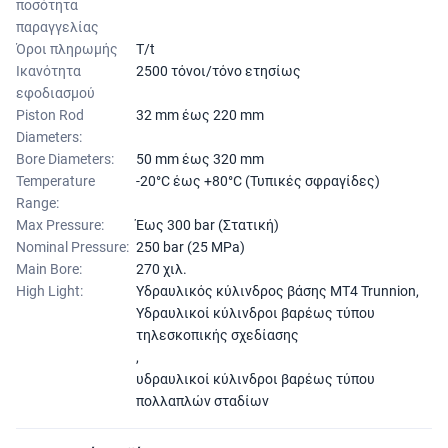
ποσότητα
παραγγελίας
Όροι πληρωμής
T/t
Ικανότητα
2500 τόνοι/τόνο ετησίως
εφοδιασμού
Piston Rod
32 mm έως 220 mm
Diameters:
Bore Diameters:
50 mm έως 320 mm
Temperature
-20°C έως +80°C (Τυπικές σφραγίδες)
Range:
Max Pressure:
Έως 300 bar (Στατική)
Nominal Pressure:
250 bar (25 MPa)
Main Bore:
270 χιλ.
High Light:
Υδραυλικός κύλινδρος βάσης MT4 Trunnion
,
Υδραυλικοί κύλινδροι βαρέως τύπου
τηλεσκοπικής σχεδίασης
,
υδραυλικοί κύλινδροι βαρέως τύπου
πολλαπλών σταδίων