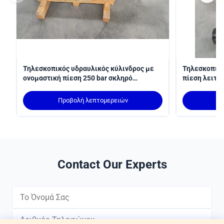
Τηλεσκοπικός υδραυλικός κύλινδρος με
Τηλεσκοπικό
ονομαστική πίεση 250 bar σκληρό
πίεση λειτου
χρωματοποιημένο και τοποθέτηση MT4
3100 mm γι
trunnion
βραχίων συμ
Προβολή λεπτομερειών
Π
Contact Our Experts