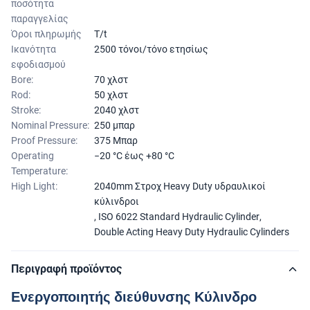
ποσότητα
παραγγελίας
Όροι πληρωμής
T/t
Ικανότητα
2500 τόνοι/τόνο ετησίως
εφοδιασμού
Bore:
70 χλστ
Rod:
50 χλστ
Stroke:
2040 χλστ
Nominal Pressure:
250 μπαρ
Proof Pressure:
375 Μπαρ
Operating
−20 °C έως +80 °C
Temperature:
High Light:
2040mm Στροχ Heavy Duty υδραυλικοί
κύλινδροι
,
ISO 6022 Standard Hydraulic Cylinder
,
Double Acting Heavy Duty Hydraulic Cylinders
Περιγραφή προϊόντος
Ενεργοποιητής διεύθυνσης Κύλινδρο