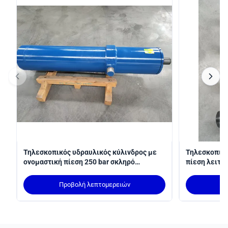
Τηλεσκοπικός υδραυλικός κύλινδρος με
Τηλεσκοπικό
ονομαστική πίεση 250 bar σκληρό
πίεση λειτου
χρωματοποιημένο και τοποθέτηση MT4
3100 mm γι
trunnion
βραχίων συμ
Προβολή λεπτομερειών
Π