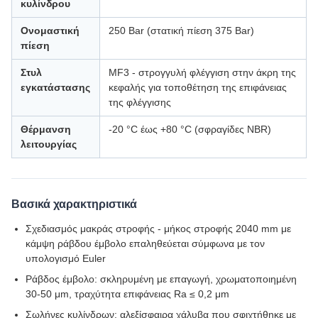
κυλίνδρου
Ονομαστική
250 Bar (στατική πίεση 375 Bar)
πίεση
Στυλ
MF3 - στρογγυλή φλέγγιση στην άκρη της
εγκατάστασης
κεφαλής για τοποθέτηση της επιφάνειας
της φλέγγισης
Θέρμανση
-20 °C έως +80 °C (σφραγίδες NBR)
λειτουργίας
Βασικά χαρακτηριστικά
Σχεδιασμός μακράς στροφής - μήκος στροφής 2040 mm με
κάμψη ράβδου έμβολο επαληθεύεται σύμφωνα με τον
υπολογισμό Euler
Ράβδος έμβολο: σκληρυμένη με επαγωγή, χρωματοποιημένη
30-50 μm, τραχύτητα επιφάνειας Ra ≤ 0,2 μm
Σωλήνες κυλίνδρων: αλεξίσφαιρα χάλυβα που σφιχτήθηκε με