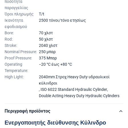
ποσότητα
παραγγελίας
Όροι πληρωμής
T/t
Ικανότητα
2500 τόνοι/τόνο ετησίως
εφοδιασμού
Bore:
70 χλστ
Rod:
50 χλστ
Stroke:
2040 χλστ
Nominal Pressure:
250 μπαρ
Proof Pressure:
375 Μπαρ
Operating
−20 °C έως +80 °C
Temperature:
High Light:
2040mm Στροχ Heavy Duty υδραυλικοί
κύλινδροι
,
ISO 6022 Standard Hydraulic Cylinder
,
Double Acting Heavy Duty Hydraulic Cylinders
Περιγραφή προϊόντος
Ενεργοποιητής διεύθυνσης Κύλινδρο