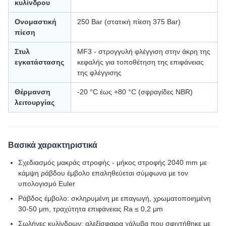
κυλίνδρου
Ονομαστική
250 Bar (στατική πίεση 375 Bar)
πίεση
Στυλ
MF3 - στρογγυλή φλέγγιση στην άκρη της
εγκατάστασης
κεφαλής για τοποθέτηση της επιφάνειας
της φλέγγισης
Θέρμανση
-20 °C έως +80 °C (σφραγίδες NBR)
λειτουργίας
Βασικά χαρακτηριστικά
Σχεδιασμός μακράς στροφής - μήκος στροφής 2040 mm με
κάμψη ράβδου έμβολο επαληθεύεται σύμφωνα με τον
υπολογισμό Euler
Ράβδος έμβολο: σκληρυμένη με επαγωγή, χρωματοποιημένη
30-50 μm, τραχύτητα επιφάνειας Ra ≤ 0,2 μm
Σωλήνες κυλίνδρων: αλεξίσφαιρα χάλυβα που σφιχτήθηκε με