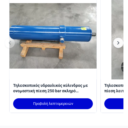
Τηλεσκοπικός υδραυλικός κύλινδρος με
Τηλεσκοπικό
ονομαστική πίεση 250 bar σκληρό
πίεση λειτου
χρωματοποιημένο και τοποθέτηση MT4
3100 mm γι
trunnion
βραχίων συμ
Προβολή λεπτομερειών
Π