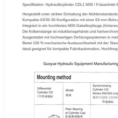
Spezifikation: Hydraulikzylinder CDL1 M00 / Fräsantrieb
Hergestellt unter strikter Einhaltung der Mühlenstandar
Kompakte 63/35-30-Konfiguration mit einer 63-mm-Bohru
Integriert in ein hochfestes M00-Gabelkopfauge (hintere
Die Kolbenstange ist induktionsgehärtet und hartverchro
Ausgestattet mit hochwertigen Dichtungssystemen in meta
Bietet 100 % mechanische Austauschbarkeit mit der Stan
Ideal geeignet für kompakte Fabrikautomation, Hochfreq