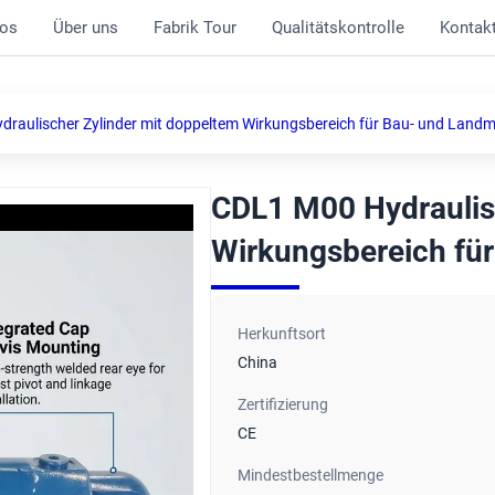
os
Über uns
Fabrik Tour
Qualitätskontrolle
Kontak
raulischer Zylinder mit doppeltem Wirkungsbereich für Bau- und Land
CDL1 M00 Hydraulis
Wirkungsbereich fü
Herkunftsort
China
Zertifizierung
CE
Mindestbestellmenge