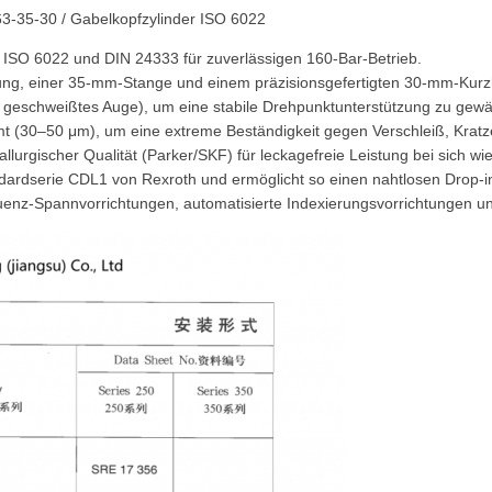
 63-35-30 / Gabelkopfzylinder ISO 6022
ds ISO 6022 und DIN 24333 für zuverlässigen 160-Bar-Betrieb.
ng, einer 35-mm-Stange und einem präzisionsgefertigten 30-mm-Kurz
s geschweißtes Auge), um eine stabile Drehpunktunterstützung zu gewäh
mt (30–50 μm), um eine extreme Beständigkeit gegen Verschleiß, Kratz
llurgischer Qualität (Parker/SKF) für leckagefreie Leistung bei sich 
dardserie CDL1 von Rexroth und ermöglicht so einen nahtlosen Drop-i
uenz-Spannvorrichtungen, automatisierte Indexierungsvorrichtungen 