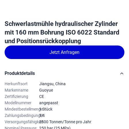
Schwerlastmühle hydraulischer Zylinder
mit 160 mm Bohrung ISO 6022 Standard
und Positionsrückkopplung
Jetzt Anfragen
Produktdetails
Herkunftsort
Jiangsu, China
Markenname
Guoyue
Zertifizierung
CE
Modellnummer
angepasst
Mindestbestellmenge
1 Stück
Zahlungsbedingungen
T/t
Versorgungsfähigkeit
2500 Tonnen/Tonne pro Jahr
Nominal Pressure:
250 bar (25 MPa)