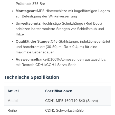
Prüfdruck 375 Bar
Montageart:
MP5 Hinterschlitze mit kugelförmigen Lagern
zur Befestigung der Winkelverzerrung
Umweltschutz:
Hochfristige Schutzhänge (Rod Boot)
schützen hartchromierte Stangen vor Schleifstaub und
Hitze
Qualität der Stange:
C45-Stahlstange, induktionsgehärtet
und hartchromiert (30-50μm, Ra ≤ 0,4μm) für eine
maximale Lebensdauer
Auswechselbarkeit:
100% Abmessungen austauschbar
mit Rexroth CDH1/CGH1 Servo-Serie
Technische Spezifikation
Artikel
Spezifikationen
Modell
CDH1 MP5 160/110-840 (Servo)
Reihe
CDH1 Schwerlastmühle