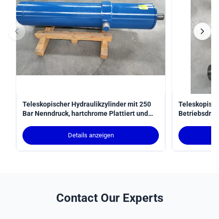
Teleskopischer Hydraulikzylinder mit 250
Teleskopisch
Bar Nenndruck, hartchrome Plattiert und
Betriebsdru
MT4 Trunnion Montage
Schlag für 
ISO 6022 ent
Details anzeigen
Contact Our Experts