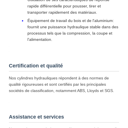
Applications industrielles générales
Machines et appareils pour le traitement des
matières plastiques:
Mecanismes d'éjection et
dispositifs de traction du noyau des machines à
injection
Équipement de montage de presse:
Appareils
pour le montage de roulements
Machines et appareils d'emballage:
Fonctions
de plateforme de couverture, de regroupement et
de levage
Manipulation du matériau:
Plateformes de
levage, mécanismes de renversement et
dispositifs de serrage
Autres domaines d'application
Machines pour le moulage par injection et les
moules: utilisées pour l'ouverture et la fermeture