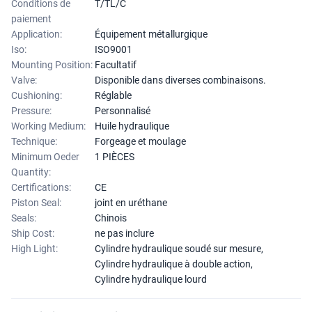
Conditions de
T/TL/C
paiement
Application:
Équipement métallurgique
Iso:
ISO9001
Mounting Position:
Facultatif
Valve:
Disponible dans diverses combinaisons.
Cushioning:
Réglable
Pressure:
Personnalisé
Working Medium:
Huile hydraulique
Technique:
Forgeage et moulage
Minimum Oeder
1 PIÈCES
Quantity:
Certifications:
CE
Piston Seal:
joint en uréthane
Seals:
Chinois
Ship Cost:
ne pas inclure
High Light:
Cylindre hydraulique soudé sur mesure
,
Cylindre hydraulique à double action
,
Cylindre hydraulique lourd