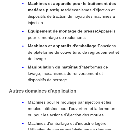
Modèle
CDL1 M00 63/35-30
Type de série
Type de broyeur lourd
La norme
Pour l'utilisation de
l'aéronef, la valeur de
l'aéronef doit être
supérieure ou égale à:
Montage
M00 Oeil à capuche intégré
L'épreuve de force est
63 mm / 35 mm / 30 mm
effectuée sur la base
de l'échantillon
d'épreuve.
Pression nominale
160 bar (16 MPa)
Échange
Compatible à 100% avec le
CDL1 de Rexroth