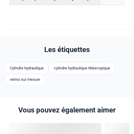
Quel est le nom de marque de ce
La marque de ce
cylindre hydraulique?
Guoyue.
Où est fabriqué ce cylindre hydraulique?
Ce cylindre hydr
Chine.
Quel type de certification a ce cylindre
Ce cylindre hydr
hydraulique?
Quelle est la quantité minimale de
La quantité mi
commande pour ce cylindre
cette bouteille h
hydraulique?
Quel est le prix de ce cylindre
Le prix de ce cy
hydraulique?
compris entre 25
Comment ce cylindre hydraulique est-il
Ce cylindre hyd
emballé pour l'expédition?
un emballage en
Quel est le délai de livraison pour ce
Le délai de livra