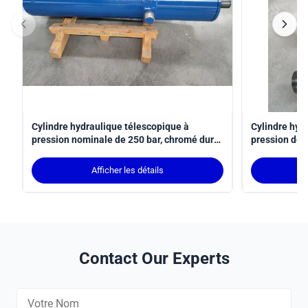
Cylindre hydraulique télescopique à
Cylindre hyd
pression nominale de 250 bar, chromé dur
pression de 
et monté sur tronçon MT4
une course d
applications
Afficher les détails
norme ISO 6
Contact Our Experts