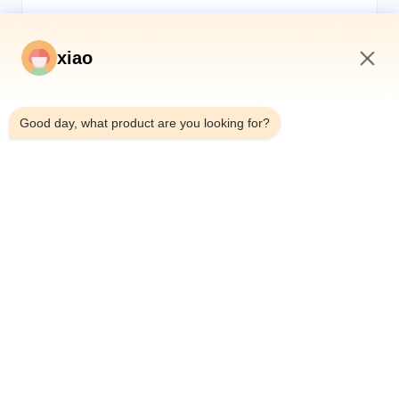
xiao
4:03 AM
*
Good day, what product are you looking for?
*
Aperçu
Produits
Vidéos
A Propos De Nous
Visite D'usine
Contrôle De La Qualité
Contact
Demande De Soumission
Nouvelles