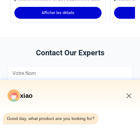
et monté sur tronçon MT4
une course d
applications
Afficher les détails
norme ISO 6
Contact Our Experts
xiao
8:59 AM
*
Good day, what product are you looking for?
*