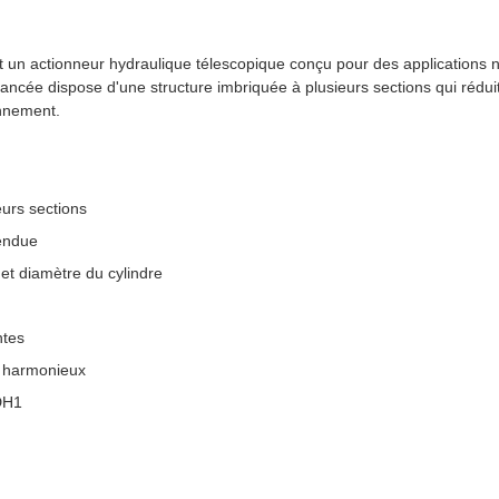
 un actionneur hydraulique télescopique conçu pour des applications 
ancée dispose d'une structure imbriquée à plusieurs sections qui réduit
onnement.
eurs sections
endue
et diamètre du cylindre
ntes
t harmonieux
DH1