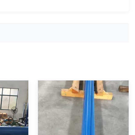
 de type
Cylindre hydraulique à longue
 avec un
course avec course de 2040
action
mm, conception différentielle à
position
double effet compatible ISO