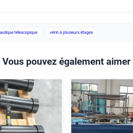
raulique télescopique
vérin à plusieurs étages
Vous pouvez également aimer
indre hydraulique
Cylindre hydraulique
ique avec une pression
moulin à usine lourde
ionnement de 250 bar et
trou de 160 mm, ré
urse de 3100 mm pour
standard ISO 6022 et 