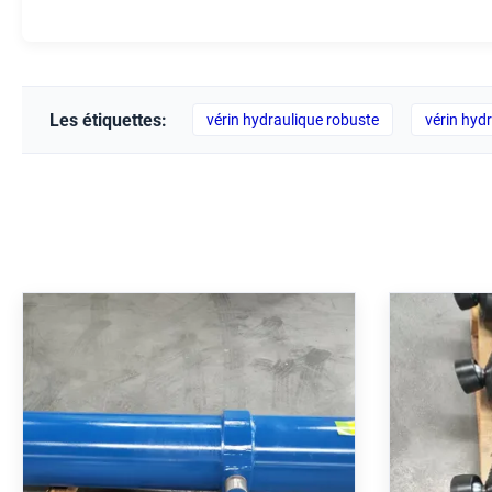
Les étiquettes:
vérin hydraulique robuste
vérin hyd
Cylindre hydraulique
Cyl
télescopique à pression
télescop
nominale de 250 bar, chromé
de fonct
dur et monté sur tronçon MT4
une co