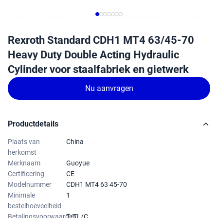
Rexroth Standard CDH1 MT4 63/45-70
Heavy Duty Double Acting Hydraulic
Cylinder voor staalfabriek en gietwerk
Nu aanvragen
Productdetails
Plaats van
China
herkomst
Merknaam
Guoyue
Certificering
CE
Modelnummer
CDH1 MT4 63 45-70
Minimale
1
bestelhoeveelheid
Betalingsvoorwaarden
T/TL/C