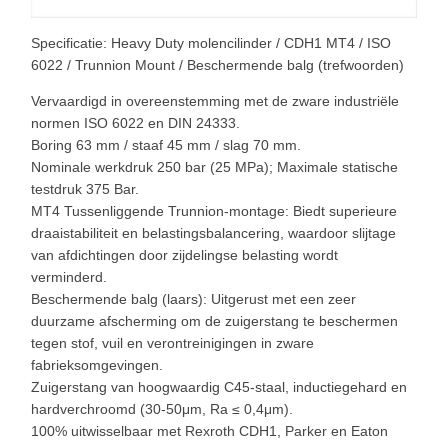
Specificatie: Heavy Duty molencilinder / CDH1 MT4 / ISO
6022 / Trunnion Mount / Beschermende balg (trefwoorden)
Vervaardigd in overeenstemming met de zware industriële
normen ISO 6022 en DIN 24333.
Boring 63 mm / staaf 45 mm / slag 70 mm.
Nominale werkdruk 250 bar (25 MPa); Maximale statische
testdruk 375 Bar.
MT4 Tussenliggende Trunnion-montage: Biedt superieure
draaistabiliteit en belastingsbalancering, waardoor slijtage
van afdichtingen door zijdelingse belasting wordt
verminderd.
Beschermende balg (laars): Uitgerust met een zeer
duurzame afscherming om de zuigerstang te beschermen
tegen stof, vuil en verontreinigingen in zware
fabrieksomgevingen.
Zuigerstang van hoogwaardig C45-staal, inductiegehard en
hardverchroomd (30-50μm, Ra ≤ 0,4μm).
100% uitwisselbaar met Rexroth CDH1, Parker en Eaton