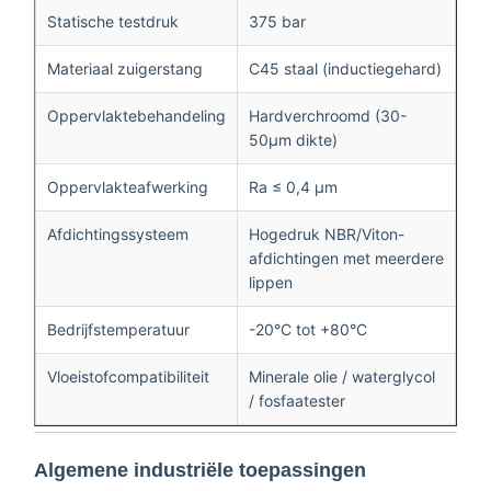
Statische testdruk
375 bar
Materiaal zuigerstang
C45 staal (inductiegehard)
Oppervlaktebehandeling
Hardverchroomd (30-
50μm dikte)
Oppervlakteafwerking
Ra ≤ 0,4 μm
Afdichtingssysteem
Hogedruk NBR/Viton-
afdichtingen met meerdere
lippen
Bedrijfstemperatuur
-20°C tot +80°C
Vloeistofcompatibiliteit
Minerale olie / waterglycol
/ fosfaatester
Algemene industriële toepassingen