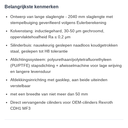
Belangrijkste kenmerken
Ontwerp van lange slaglengte - 2040 mm slaglengte met
stempelbuiging geverifieerd volgens Eulerberekening
Kolvenstang: inductiegehard, 30-50 μm gechroomd,
oppervlaktehoafheid Ra ≤ 0,2 μm
Silinderbuis: nauwkeurig geslepen naadloos koudgetrokken
staal, geslepen tot H8 tolerantie
Afdichtingssysteem: polyurethaan/polytetrafluorethyleen
(PU/PTFE) stapsdichting + afwisselmachine voor lage wrijving
en langere levensduur
Afdekkingsinrichting met gasklep, aan beide uiteinden
verstelbaar
met een breedte van niet meer dan 50 mm
Direct vervangende cilinders voor OEM-cilinders Rexroth
CDH1 MF3