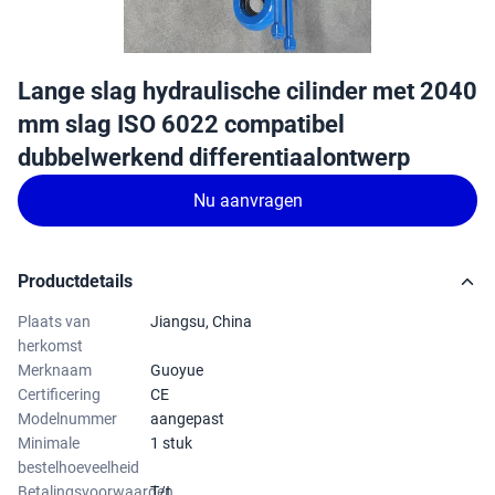
Lange slag hydraulische cilinder met 2040
mm slag ISO 6022 compatibel
dubbelwerkend differentiaalontwerp
Nu aanvragen
Productdetails
Plaats van
Jiangsu, China
herkomst
Merknaam
Guoyue
Certificering
CE
Modelnummer
aangepast
Minimale
1 stuk
bestelhoeveelheid
Betalingsvoorwaarden
T/t