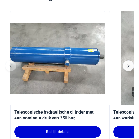
Telescopische hydraulische cilinder met
Telescopisch
een nominale druk van 250 bar,
een werkdruk
hardverchroomd en MT4-tapmontage
van 3100 mm
robotarm die
Bekijk details