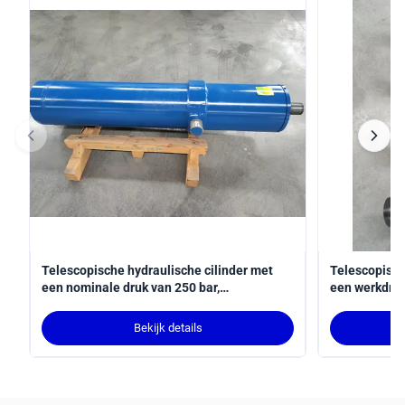
Telescopische hydraulische cilinder met
Telescopisch
een nominale druk van 250 bar,
een werkdruk
hardverchroomd en MT4-tapmontage
van 3100 mm
robotarm die
Bekijk details