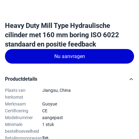
Heavy Duty Mill Type Hydraulische
cilinder met 160 mm boring ISO 6022
standaard en positie feedback
Nu aanvragen
Productdetails
Plaats van
Jiangsu, China
herkomst
Merknaam
Guoyue
Certificering
CE
Modelnummer
aangepast
Minimale
1 stuk
bestelhoeveelheid
Betalingsvoorwaarden
T/t