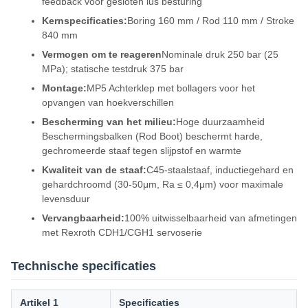
feedback voor gesloten lus besturing
Kernspecificaties:
Boring 160 mm / Rod 110 mm / Stroke
840 mm
Vermogen om te reageren
Nominale druk 250 bar (25
MPa); statische testdruk 375 bar
Montage:
MP5 Achterklep met bollagers voor het
opvangen van hoekverschillen
Bescherming van het milieu:
Hoge duurzaamheid
Beschermingsbalken (Rod Boot) beschermt harde,
gechromeerde staaf tegen slijpstof en warmte
Kwaliteit van de staaf:
C45-staalstaaf, inductiegehard en
gehardchroomd (30-50μm, Ra ≤ 0,4μm) voor maximale
levensduur
Vervangbaarheid:
100% uitwisselbaarheid van afmetingen
met Rexroth CDH1/CGH1 servoserie
Technische specificaties
Artikel 1
Specificaties