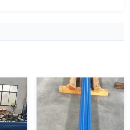
Type
Lange slag hydraulische cilinder
 met 160
met 2040 mm slag ISO 6022
tandaard
compatibel dubbelwerkend
ack
differentiaalontwerp