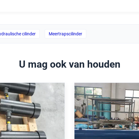
draulische cilinder
Meertrapscilinder
U mag ook van houden
opische hydraulische
Heavy Duty Mill 
r met een werkdruk van
Hydraulische cilinder
 en een slagkracht van
mm boring ISO 6022 s
m voor toepassingen
en positie feedb