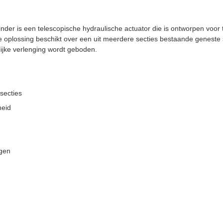
er is een telescopische hydraulische actuator die is ontworpen voor 
oplossing beschikt over een uit meerdere secties bestaande geneste str
nlijke verlenging wordt geboden.
secties
heid
ngen