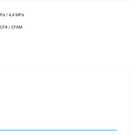
Pa / 4,4 MPa
 CF8 / CF8M
N