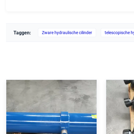
Taggen:
Zware hydraulische cilinder
telescopische hy
Telescopische hydraulische
Telesc
cilinder met een nominale druk
cilinde
van 250 bar, hardverchroomd en
250 bar
MT4-tapmontage
3100 m