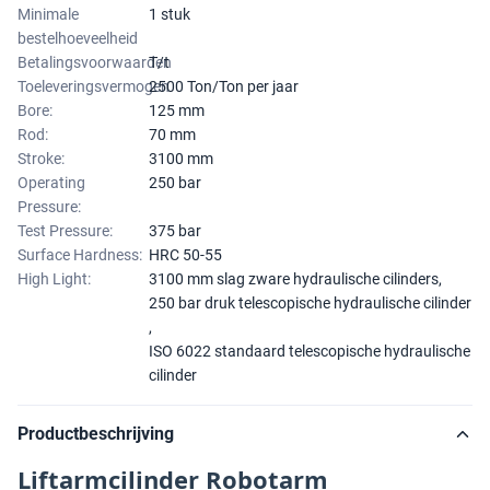
Minimale
1 stuk
bestelhoeveelheid
Betalingsvoorwaarden
T/t
Toeleveringsvermogen
2500 Ton/Ton per jaar
Bore:
125 mm
Rod:
70 mm
Stroke:
3100 mm
Operating
250 bar
Pressure:
Test Pressure:
375 bar
Surface Hardness:
HRC 50-55
High Light:
3100 mm slag zware hydraulische cilinders
,
250 bar druk telescopische hydraulische cilinder
,
ISO 6022 standaard telescopische hydraulische
cilinder
Productbeschrijving
Liftarmcilinder Robotarm