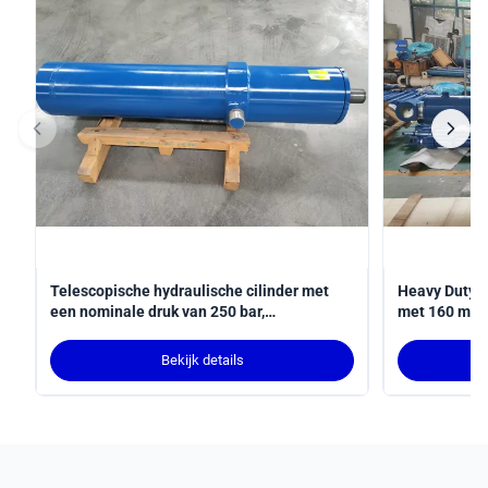
Telescopische hydraulische cilinder met
Heavy Duty M
een nominale druk van 250 bar,
met 160 mm 
hardverchroomd en MT4-tapmontage
positie feed
Bekijk details