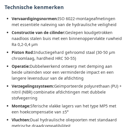
Technische kenmerken
Vervaardigingsnormen:
ISO 6022-montageafmetingen
met essentiële naleving van de hydraulische veiligheid
Constructie van de cilinder:
Geslepen koudgetrokken
naadloos stalen buis met een binnenoppervlakte ruwheid
Ra 0,2-0,4 μm
Piston Rod:
Inductiegehard gehroomd staal (30-50 μm
chroomlaag, hardheid HRC 50-55)
Operatie:
Dubbelwerkend ontwerp met demping aan
beide uiteinden voor een verminderde impact en een
langere levensduur van de afdichting
Verzegelingssysteem:
Geïmporteerde polyurethaan (PU) +
nitril (NBR) combinatie afdichtingen met dubbele
stofvegerring
Montage:
Sferische vlakke lagers van het type MP5 met
een hoekcompensatie van ±5°
Vluchten:
Dual hydraulische oliepoorten met standaard
metrische draadcompatibiliteit