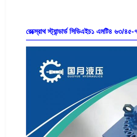
রেক্স্রোথ স্ট্যান্ডার্ড সিডিএইচ১ এমটি৪ ৬৩/৪৫-৭