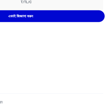
T/TL/C
এখনই জিজ্ঞাসা করুন
01