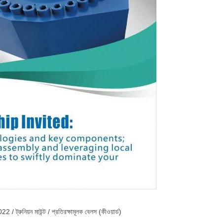
 ট্রুনিয়ন মাউন্ট / প্রতিরক্ষামূলক বেলস (কীওয়ার্ড)