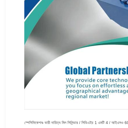
স্পেসিফিকেশনঃ ভারী দায়িত্ব মিল সিলিন্ডার / সিডিএইচ 1 এমটি 4 / আইএসও 6022 /