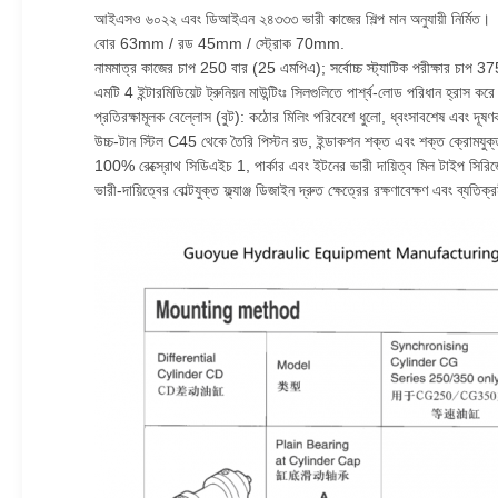
আইএসও ৬০২২ এবং ডিআইএন ২৪৩৩৩ ভারী কাজের শিল্প মান অনুযায়ী নির্মিত।
বোর 63mm / রড 45mm / স্ট্রোক 70mm.
নামমাত্র কাজের চাপ 250 বার (25 এমপিএ); সর্বোচ্চ স্ট্যাটিক পরীক্ষার চাপ 3
এমটি 4 ইন্টারমিডিয়েট ট্রুনিয়ন মাউন্টিংঃ সিলগুলিতে পার্শ্ব-লোড পরিধান হ্রা
প্রতিরক্ষামূলক বেল্লোস (বুট): কঠোর মিলিং পরিবেশে ধুলো, ধ্বংসাবশেষ এবং দূষণকা
উচ্চ-টান স্টিল C45 থেকে তৈরি পিস্টন রড, ইন্ডাকশন শক্ত এবং শক্ত ক্
100% রেক্স্রোথ সিডিএইচ 1, পার্কার এবং ইটনের ভারী দায়িত্ব মিল টাইপ সিরিজ
ভারী-দায়িত্বের বোল্টযুক্ত ফ্ল্যাঞ্জ ডিজাইন দ্রুত ক্ষেত্রের রক্ষণাবেক্ষণ এবং ব্য