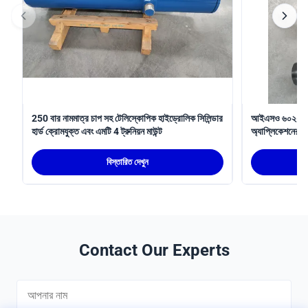
250 বার নামমাত্র চাপ সহ টেলিস্কোপিক হাইড্রোলিক সিলিন্ডার
আইএসও ৬০২২ এর সা
হার্ড ক্রোমযুক্ত এবং এমটি 4 ট্রুনিয়ন মাউন্ট
অ্যাপ্লিকেশনের জ
স্ট্রোক সহ টেলিস্
বিস্তারিত দেখুন
Contact Our Experts