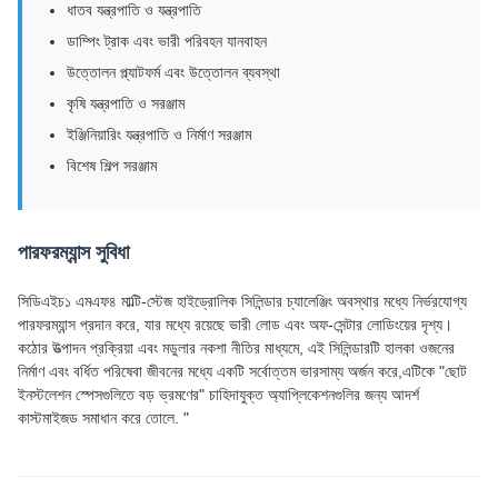
ধাতব যন্ত্রপাতি ও যন্ত্রপাতি
ডাম্পিং ট্রাক এবং ভারী পরিবহন যানবাহন
উত্তোলন প্ল্যাটফর্ম এবং উত্তোলন ব্যবস্থা
কৃষি যন্ত্রপাতি ও সরঞ্জাম
ইঞ্জিনিয়ারিং যন্ত্রপাতি ও নির্মাণ সরঞ্জাম
বিশেষ শিল্প সরঞ্জাম
পারফরম্যান্স সুবিধা
সিডিএইচ১ এমএফ৪ মাল্টি-স্টেজ হাইড্রোলিক সিলিন্ডার চ্যালেঞ্জিং অবস্থার মধ্যে নির্ভরযোগ্য
পারফরম্যান্স প্রদান করে, যার মধ্যে রয়েছে ভারী লোড এবং অফ-সেন্টার লোডিংয়ের দৃশ্য।
কঠোর উত্পাদন প্রক্রিয়া এবং মডুলার নকশা নীতির মাধ্যমে, এই সিলিন্ডারটি হালকা ওজনের
নির্মাণ এবং বর্ধিত পরিষেবা জীবনের মধ্যে একটি সর্বোত্তম ভারসাম্য অর্জন করে,এটিকে "ছোট
ইনস্টলেশন স্পেসগুলিতে বড় ভ্রমণের" চাহিদাযুক্ত অ্যাপ্লিকেশনগুলির জন্য আদর্শ
কাস্টমাইজড সমাধান করে তোলে. "