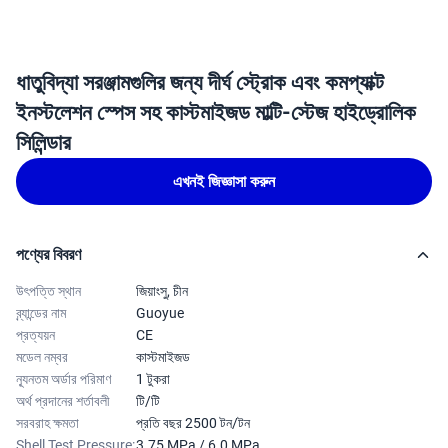
ধাতুবিদ্যা সরঞ্জামগুলির জন্য দীর্ঘ স্ট্রোক এবং কমপ্যাক্ট
ইনস্টলেশন স্পেস সহ কাস্টমাইজড মাল্টি-স্টেজ হাইড্রোলিক
সিলিন্ডার
এখনই জিজ্ঞাসা করুন
পণ্যের বিবরণ
উৎপত্তি স্থান
জিয়াংসু, চীন
ব্র্যান্ডের নাম
Guoyue
প্রত্যয়ন
CE
মডেল নম্বর
কাস্টমাইজড
ন্যূনতম অর্ডার পরিমাণ
1 টুকরা
অর্থ প্রদানের শর্তাবলী
টি/টি
সরবরাহ ক্ষমতা
প্রতি বছর 2500 টন/টন
Shell Test Pressure:
3.75 MPa / 6.0 MPa