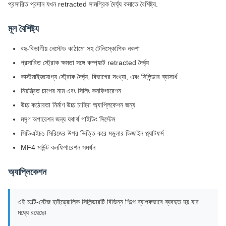
প্রসারিত প্রদান যখন retracted সামগ্রিক দৈর্ঘ্য কমাতে বৈশিষ্ট্য.
মূল বৈশিষ্ট্য
বহু-বিভাগীয় নেস্টেড কাঠামো সহ টেলিস্কোপিক নকশা
প্রসারিত স্ট্রোক ক্ষমতা সঙ্গে কম্প্যাক্ট retracted দৈর্ঘ্য
কাস্টমাইজযোগ্য স্ট্রোক দৈর্ঘ্য, বিভাগের সংখ্যা, এবং সিলিন্ডার ব্যাসার্ধ
নিয়ন্ত্রিত চাপের নাম এবং সিলিং কনফিগারেশন
উচ্চ কঠোরতা নির্মাণ উচ্চ চাহিদা অ্যাপ্লিকেশন জন্য
মসৃণ অপারেশন জন্য যথার্থ গাইডিং সিস্টেম
সিডিএইচ১ সিরিজের উপর ভিত্তি করে মডুলার ডিজাইন প্ল্যাটফর্ম
MF4 মাউন্ট কনফিগারেশন সমর্থন
অ্যাপ্লিকেশন
এই মাল্টি-স্টেজ হাইড্রোলিক সিলিন্ডারটি বিভিন্ন শিল্পে ব্যাপকভাবে ব্যবহৃত হয় যার
মধ্যে রয়েছেঃ