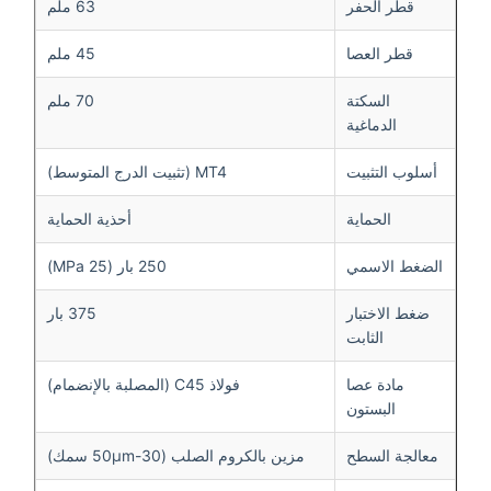
قطر الحفر
63 ملم
قطر العصا
45 ملم
السكتة
70 ملم
الدماغية
أسلوب التثبيت
MT4 (تثبيت الدرج المتوسط)
الحماية
أحذية الحماية
الضغط الاسمي
250 بار (25 MPa)
ضغط الاختبار
375 بار
الثابت
مادة عصا
فولاذ C45 (المصلبة بالإنضمام)
البستون
معالجة السطح
مزين بالكروم الصلب (30-50μm سمك)