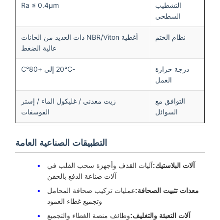
التشطيب
Ra ≤ 0.4μm
السطحي
نظام الختم
أغطية NBR/Viton ذات العديد من الحانات
عالية الضغط
درجة حرارة
-20°C إلى +80°C
العمل
التوافق مع
زيت معدني / غليكول الماء / إستر
السوائل
الفوسفات
التطبيقات الصناعية العامة
آلات البلاستيك:
آليات القذف وأجهزة سحب القلب في
آلات صناعة الدفع بالحقن
معدات تثبيت الصحافة:
عمليات تركيب صحافة المحامل
وتجميع غطاء العمود
آلات التعبئة والتغليف:
وظائف منصة الغطاء والتجميع