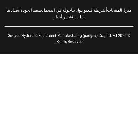
زل
المنتجات
أشرطة فيديو
حول بنا
جولة في المعمل
ضبط الجودة
اتصل بنا
طلب اقتباس
أخبار
© 2026 Guoyue Hydraulic Equipment Manufacturing (jiangsu) Co., Ltd. All
Rights Reserved.