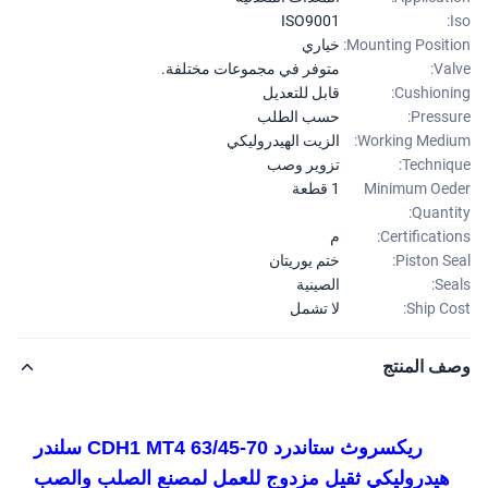
ISO9001
Mounting Positi
خياري
Val
متوفر في مجموعات مختلفة.
Cushioni
قابل للتعديل
Pressu
حسب الطلب
Working Medi
الزيت الهيدروليكي
Techniq
تزوير وصب
Minimum Oe
1 قطعة
Quanti
Certificatio
م
Piston Se
ختم يوريتان
Sea
الصينية
Ship Co
لا تشمل
ف المنتج
ريكسروث ستاندرد CDH1 MT4 63/45-70 سلندر
هيدروليكي ثقيل مزدوج للعمل لمصنع الصلب والصب