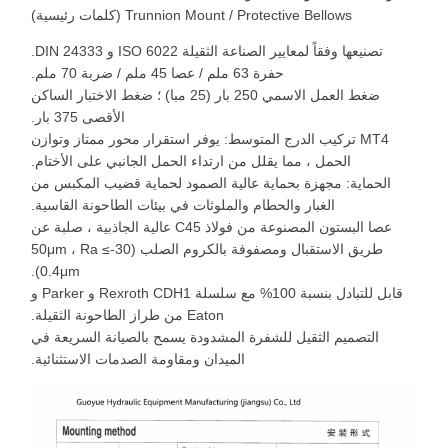
Trunnion Mount / Protective Bellows (كلمات رئيسية)
تصنيعها وفقاً لمعايير الصناعة الثقيلة ISO 6022 و DIN 24333.
حفرة 63 ملم / عصا 45 ملم / ضربة 70 ملم.
ضغط العمل الاسمي 250 بار (25 مبا) ؛ ضغط الاختبار الساكن
الأقصى 375 بار.
MT4 تركيب الدرج المتوسط: يوفر استقرار محور ممتاز وتوازن
الحمل ، مما يقلل من ارتداء الحمل الجانبي على الأختام.
الحماية: مجهزة بحماية عالية الصمود لحماية قضيب المكبس من
الغبار والحطام والملوثات في بيئات الطاحونة القاسية.
عصا البستون المصنوعة من فولاذ C45 عالية الجاذبية ، صلبة عن
طريق الاستقبال ومصفوفة بالكروم الصلب (30-50μm ، Ra ≤
0.4μm).
قابل للتبادل بنسبة 100% مع سلسلة Rexroth CDH1 و Parker و
Eaton من طراز الطاحونة الثقيلة.
التصميم الثقيل للشفرة المشدودة يسمح بالصيانة السريعة في
الميدان ومقاومة الصدمات الاستثنائية.