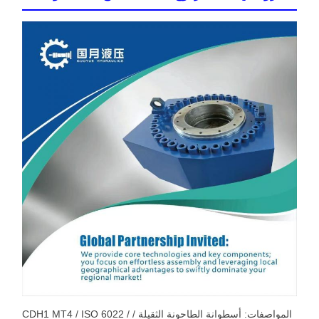
المواصفات: أسطوانة الطاحونة الثقيلة / CDH1 MT4 / ISO 6022 /