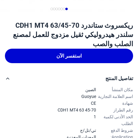
ريكسروث ستاندرد CDH1 MT4 63/45-70
ندر هيدروليكي ثقيل مزدوج للعمل لمصنع
صلب والصب
استفسر الآن
صيل المنتج
ن المنشأ
الصين
 العلامة التجارية
Guoyue
دة
CE
 الطراز
CDH1 MT4 63 45-70
د الأدنى لكمية
1
لب
ط الدفع
تي/تل/ج
Applicati
المعدات المعدنية