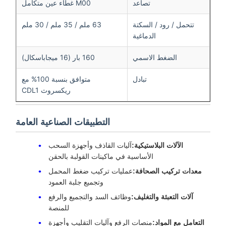
تصاعد
M00 غطاء عين متكامل
تتحمل / رود / السكتة
63 ملم / 35 ملم / 30 ملم
الدماغية
الضغط الاسمي
160 بار (16 ميجاباسكال)
تبادل
متوافق بنسبة 100% مع
ريكسروث CDL1
التطبيقات الصناعية العامة
الآلات البلاستيكية:
آليات القاذف وأجهزة السحب
الأساسية في ماكينات القولبة بالحقن
معدات تركيب الصحافة:
عمليات تركيب ضغط المحمل
وتجميع جلبة العمود
آلات التعبئة والتغليف:
وظائف السد والتجميع والرفع
للمنصة
التعامل مع المواد:
منصات الرفع وآليات التقليب وأجهزة