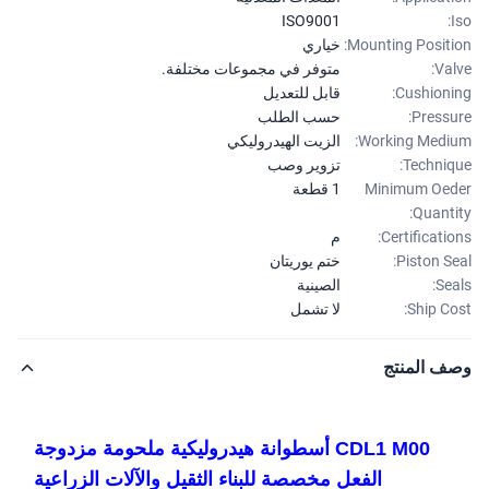
ISO9001
Mounting Positi
خياري
Val
متوفر في مجموعات مختلفة.
Cushioni
قابل للتعديل
Pressu
حسب الطلب
Working Medi
الزيت الهيدروليكي
Techniq
تزوير وصب
Minimum Oe
1 قطعة
Quanti
Certificatio
م
Piston Se
ختم يوريتان
Sea
الصينية
Ship Co
لا تشمل
ف المنتج
CDL1 M00 أسطوانة هيدروليكية ملحومة مزدوجة
الفعل مخصصة للبناء الثقيل والآلات الزراعية