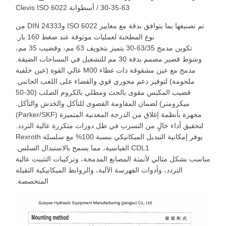
63-35-30 / أسطوانة Clevis ISO 6022
تم تصنيعها بما يتوافق بدقة مع معايير ISO 6022 وDIN 24333 من
نوع المطحنة لعمليات موثوقة عند ضغط 160 بار.
تكوين مدمج 63/35-30 يتميز بتجويف 63 مم، وقضيب 35 مم،
وشوط قصير مصمم بدقة 30 مم للتشغيل في المساحات الضيقة.
مدمج مع عين مشقوقة ذات غطاء M00 عالي القوة (عين خلفية
ملحومة) لتوفير دعم محوري قوي والقضاء على اللعب الجانبي.
قضيب المكبس مقوى بالحث ومطلي بالكروم الصلب (30-50
ميكرومتر) لضمان المقاومة القصوى للتآكل والخدش والتآكل.
مجهزة بأنظمة إغلاق من الدرجة المعدنية المتميزة (Parker/SKF)
لتحقيق أداء خالٍ من التسرب في ظل دورات متكررة عالية التردد.
يوفر إمكانية التبديل الميكانيكي بنسبة 100% مع سلسلة Rexroth
CDL1 القياسية، مما يسمح بالاستبدال السلس.
ناسب بشكل مثالي لأتمتة المصانع المدمجة، وتركيبات التثبيت عالية
التردد، وأدوات الفهرسة الآلية، والروابط الميكانيكية الثقيلة
المتخصصة.