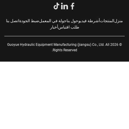
زل
المنتجات
أشرطة فيديو
حول بنا
جولة في المعمل
ضبط الجودة
اتصل بنا
طلب اقتباس
أخبار
© 2026 Guoyue Hydraulic Equipment Manufacturing (jiangsu) Co., Ltd. All
Rights Reserved.