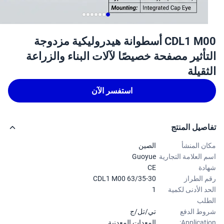
CDL1 M00 أسطوانة هيدروليكية مزدوجة
تأثير مصفحة خصيصًا لآلات البناء والزراعة
ثقيلة
استفسر الآن
صيل المنتج
ن المنشأ
الصين
 العلامة التجارية
Guoyue
دة
CE
 الطراز
CDL1 M00 63/35-30
د الأدنى لكمية
1
لب
ط الدفع
تي/تل/ج
Applicati
المعدات المعدنية