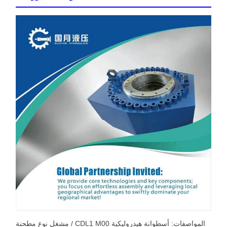
المواصفات: أسطوانة هيدروليكية CDL1 M00 / مشغل نوع مطحنة